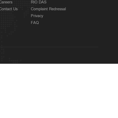
Careers
RIO DAS
Contact Us
Complaint Redressal
Privacy
FAQ
OUR SITES