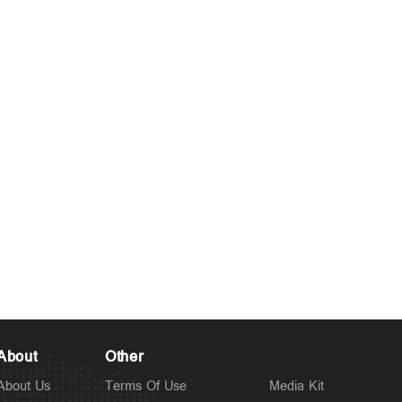
About
Other
About Us
Terms Of Use
Media Kit