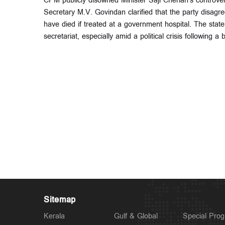
CPM publicly disowned Minister Saji Cherian's controve
Secretary M.V. Govindan clarified that the party disagr
have died if treated at a government hospital. The state
secretariat, especially amid a political crisis following a
Sitemap
Kerala
Gulf & Global
Special Pro