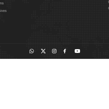
ams
sives