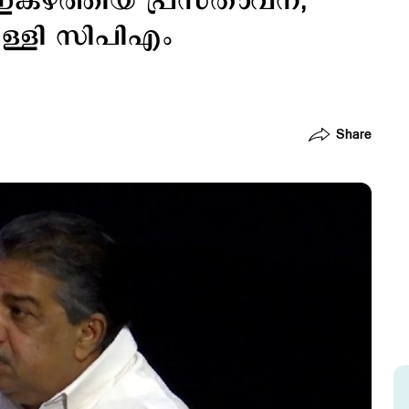
 ഇകഴ്ത്തിയ പ്രസ്താവന;
തള്ളി സിപിഎം
Share