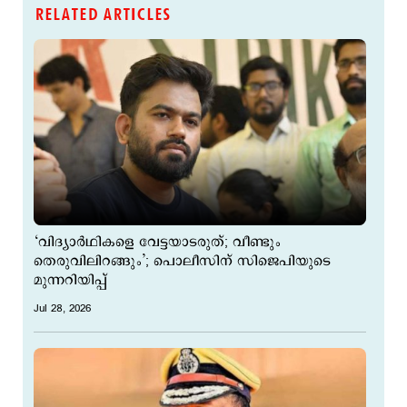
RELATED ARTICLES
‘വിദ്യാർഥികളെ വേട്ടയാടരുത്; വീണ്ടും
തെരുവിലിറങ്ങും’; പൊലീസിന് സി‌ജെ‌പിയുടെ
മുന്നറിയിപ്പ്
Jul 28, 2026