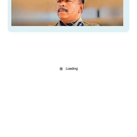
എം.ആർ.അജിത്കുമാറിന് വീണ്ടും തിരിച്ചടി;
സസ്പെൻഷന് സ്റ്റേയില്ല; ആവശ്യം ട്രിബ്യൂണൽ
തള്ളി
Jul 28, 2026