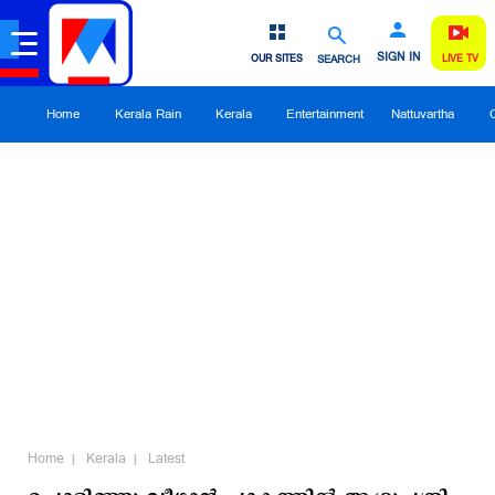
SIGN IN
OUR SITES
SEARCH
LIVE TV
Home
Kerala Rain
Kerala
Entertainment
Nattuvartha
Home
Kerala
Latest