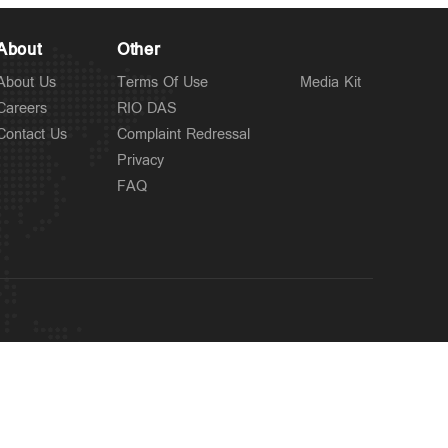
About
Other
About Us
Terms Of Use
Media Kit
Careers
RIO DAS
Contact Us
Complaint Redressal
Privacy
FAQ