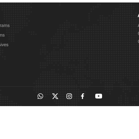
grams
ams
sives