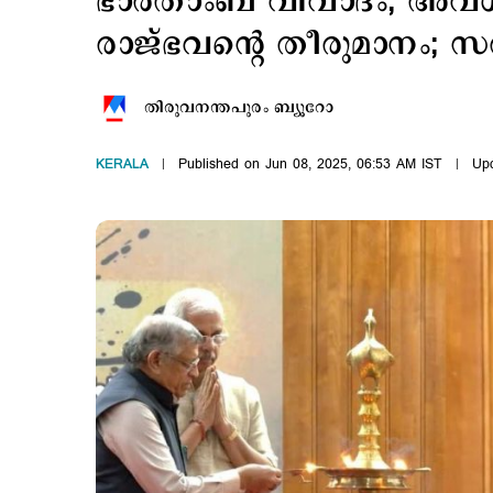
ഭാരതാംബ വിവാദം; അവഗണിച
രാജ്ഭവന്‍റെ തീരുമാനം; സര്
തിരുവനന്തപുരം ബ്യൂറോ
KERALA
Published on Jun 08, 2025, 06:53 AM IST
Upd