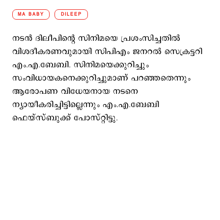
MA BABY
DILEEP
നടന്‍ ദിലീപിന്‍റെ സിനിമയെ പ്രശംസിച്ചതില്‍
വിശദീകരണവുമായി സിപിഎം ജനറല്‍ സെക്രട്ടറി
എം.എ.ബേബി. സിനിമയെക്കുറിച്ചും
സംവിധായകനെക്കുറിച്ചുമാണ് പറഞ്ഞതെന്നും
ആരോപണ വിധേയനായ നടനെ
ന്യായീകരിച്ചിട്ടില്ലെന്നും എം.എ.ബേബി
ഫെയ്സ്ബുക്ക് പോസ്റ്റിട്ടു.