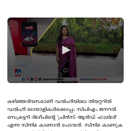
കഴിഞ്ഞദിവസമാണ് ഡല്‍ഹിയിലെ തിയറ്ററില്‍
ഡല്‍ഹി മലയാളികള്‍ക്കൊപ്പം സിപിഎം ജനറല്‍
സെക്രട്ടറി ദിലീപിന്‍റെ 'പ്രിൻസ് ആൻഡ് ഫാമിലി'
എന്ന സിനിമ കാണാന്‍ പോയത്. സിനിമ കാണുക