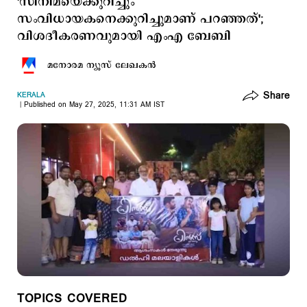
'സിനിമയെക്കുറിച്ചും
സംവിധായകനെക്കുറിച്ചുമാണ് പറഞ്ഞത്';
വിശദീകരണവുമായി എംഎ ബേബി
മനോരമ ന്യൂസ് ലേഖകന്‍
Share
KERALA
Published on May 27, 2025, 11:31 AM IST
TOPICS COVERED