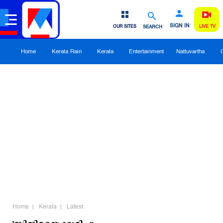
SIGN IN
OUR SITES
SEARCH
LIVE TV
Home
Kerala Rain
Kerala
Entertainment
Nattuvartha
Home
Kerala
Latest