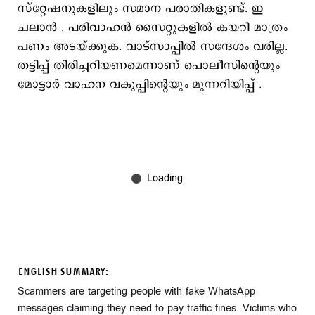
സ്റ്റേഷനുകളിലും സമാന പരാതികളുണ്ട്. ഇ
ചലാൻ , പരിവാഹൻ സൈറ്റുകളിൽ കയറി മാത്രം
പണം അടയ്ക്കുക. വാട്സാപ്പിൽ സന്ദേശം വരില്ല.
തട്ടിപ്പ് തിരിച്ചറിയണമെന്നാണ് പൊലീസിന്‍റെയും
മോട്ടാർ വാഹന വകുപ്പിന്‍റെയും മുന്നറിയിപ്പ് .
ENGLISH SUMMARY:
Scammers are targeting people with fake WhatsApp
messages claiming they need to pay traffic fines. Victims who