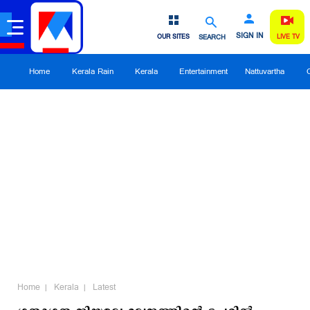
SIGN IN
OUR SITES
SEARCH
LIVE TV
Home
Kerala Rain
Kerala
Entertainment
Nattuvartha
Home
Kerala
Latest