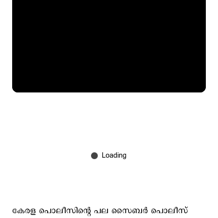
കേരള പൊലീസിന്‍റെ പല സൈബർ പൊലീസ്