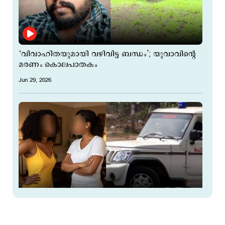
‘വിവാഹിതയുമായി വഴിവിട്ട ബന്ധം’; യുവാവിന്റെ
മരണം കൊലപാതകം
Jun 29, 2026
പെൺവാണിഭത്തിന് വിദേശ യുവതികളായ
സിറിലക്കും സുകന്യയും; വാടക അപ്പാര്‍ട്ട്മെന്‍റില്‍