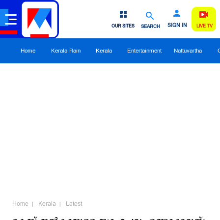
SIGN IN
OUR SITES
SEARCH
LIVE TV
Home
Kerala Rain
Kerala
Entertainment
Nattuvartha
Home
Kerala
Latest