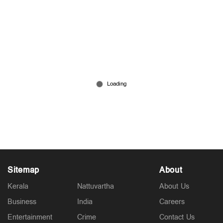
യുഎസ് യുദ്ധവിമാനങ്ങൾ പലതും വീണതായി
കുവൈറ്റ് പ്രതിരോധ മന്ത്രാലയം; ‘എഫ്-15
തകരുന്നത് ക്യാമറയിൽ കണ്ടു’
Mar 02, 2026
Sitemap
About
Kerala
Nattuvartha
About Us
Business
India
Careers
Entertainment
Crime
Contact Us