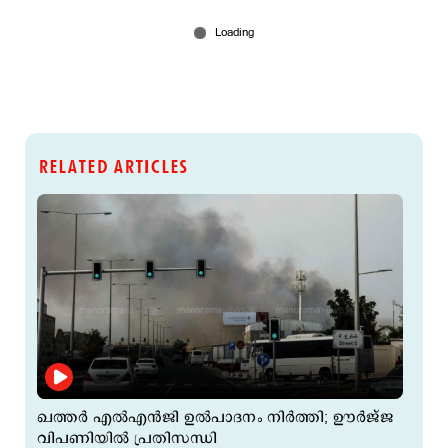
RELATED ARTICLES
ഖത്തർ എൽഎൻജി ഉൽപാദനം നിർത്തി; ഊർജ്ജ
വിപണിയില്‍ പ്രതിസന്ധി