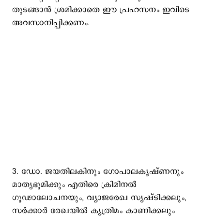
തുടങ്ങാൻ ശ്രമിക്കാതെ ഈ പ്രഹസനം ഇവിടെ
അവസാനിപ്പിക്കണം.
3. ⁠ഡോ. ജയതിലകിനും ഗോപാലകൃഷ്ണനും
മാതൃഭൂമിക്കും എതിരെ ക്രിമിനൽ
ഗൂഢാലോചനയും, വ്യാജരേഖ സൃഷ്ടിക്കലും,
സർക്കാർ രേഖയിൽ കൃത്രിമം കാണിക്കലും