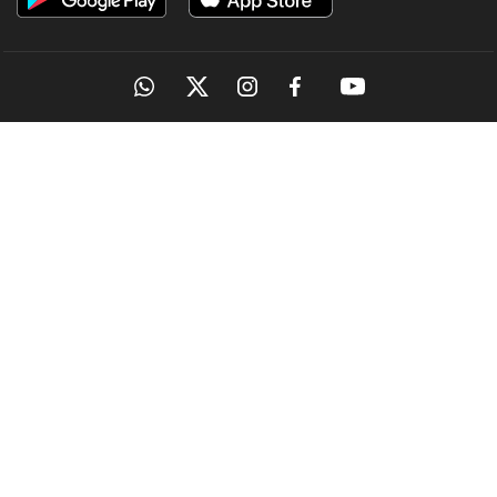
OUR SITES
MANORAMA
ONMANORAMA
THE WEEK
ONLINE