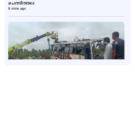
ചെന്നിത്തല
8 mins ago
Latest
ബെംഗളൂരു അപകടം: ഡ്യൂട്ടി ക്രമീകരണത്തില്‍
വീഴ്ചയില്ല; ആരോപണം തള്ളി കെഎസ്ആർടിസി
2 hours ago