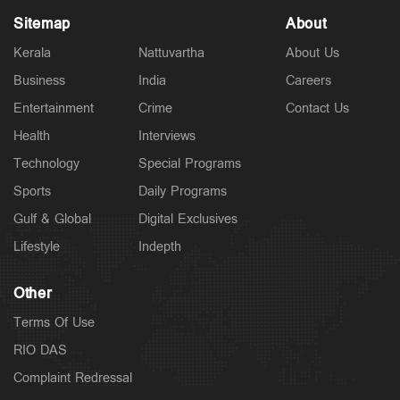
Sitemap
About
Kerala
Nattuvartha
About Us
Business
India
Careers
Entertainment
Crime
Contact Us
Latest
ഫ്ലാറ്റിലേക്ക് ഓട്ടോയില്‍; പൊലീസിനെ അറിയിച്ച്
Health
Interviews
ഡ്രൈവര്‍; ഓടിച്ചിട്ട് പിടിച്ചു
Technology
Special Programs
3 hours ago
Sports
Daily Programs
Gulf & Global
Digital Exclusives
Lifestyle
Indepth
Other
Terms Of Use
RIO DAS
Complaint Redressal