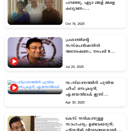
പറഞ്ഞു, ഏട്ടാ ങ്ങള് മ്മളെ
കല്യാണം
വിളിച്ചിട്ടൊന്നുല്ലട്ടോ,
ഞാനിങ്ങളെ കാണാൻ
Oct 16, 2025
വന്നതാ എന്ന്'
പ്രശാന്തിന്‍റെ
സസ്പെന്‍ഷനില്‍
അന്വേഷണം; നടപടി 9
മാസത്തിനുശേഷം
Jul 24, 2025
സംസ്ഥാനത്തിന് പുതിയ
ചീഫ് സെക്രട്ടറി;
എ.ജയതിലക് ഇന്ന്
ചുമതലയേല്‍ക്കും
Apr 30, 2025
കേസ് നല്‍കാനുള്ള
സാഹചര്യം ഉണ്ടാക്കരുത്;
ഹിയറിങ് വിവരങ്ങളുമായി