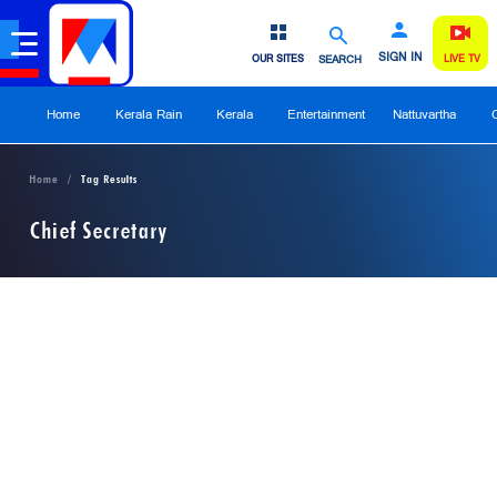
SIGN IN
OUR SITES
SEARCH
LIVE TV
Home
Kerala Rain
Kerala
Entertainment
Nattuvartha
Home
Tag Results
Chief Secretary