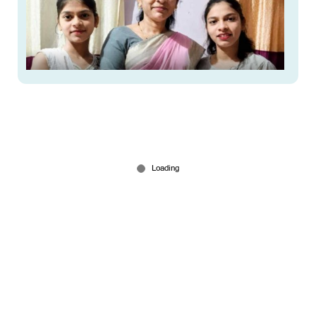
ഇരച്ചെത്തി പ്രളയജലം; കാറിലിരുന്ന ഭാര്യയും രണ്ട്
മക്കളും ഒലിച്ചുപോയി; മരക്കൊമ്പില്‍ അള്ളിപ്പിടിച്ച്
രക്ഷപെട്ട് യുവാവ്
Aug 01, 2026