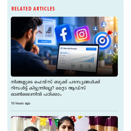
RELATED ARTICLES
നിങ്ങളുടെ ഫെയ്‌സ് ബുക്ക് പരസ്യങ്ങൾക്ക്
റിസൾട്ട് കിട്ടുന്നില്ലേ? മെറ്റാ ആഡ്സ്
ഓൺലൈനിൽ പഠിക്കാം
10 hours ago