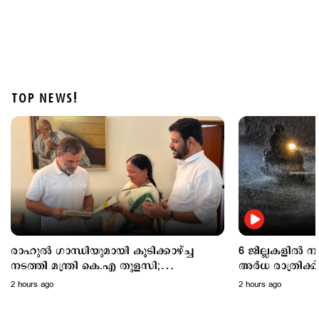
TOP NEWS!
Politics
പ്രധാനമന്ത്രിയുടെ വിദേശയാത്രകൾക്ക് 2021 മുതൽ
ചെലവായത് 557 കോടി രൂപ; കണക്കുകൾ
രാജ്യസഭയിൽ
5 hours ago
രാഹുൽ ഗാന്ധിയുമായി കൂടിക്കാഴ്ച്ച
6 ജില്ലകളിൽ 
നടത്തി മന്ത്രി കെ.എ തുളസി;
അര്‍ധ രാത്രിക
ഓണക്കോടിയും സമ്മാനിച്ചു..
മഴയ്ക്ക് സാധ്
2 hours ago
2 hours ago