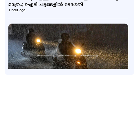
മാത്രം; ഐടി ചട്ടങ്ങളിൽ ഭേദഗതി
1 hour ago
Latest
6 ജില്ലകളിൽ നാളെ അവധി; കണ്ണൂരിൽ അര്‍ധ
രാത്രിക്ക് ശേഷം ശക്തമായ മഴയ്ക്ക് സാധ്യത
2 hours ago