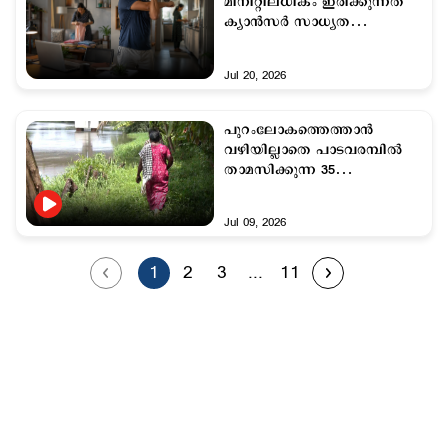
മിനിറ്റിലധികം ഇരിക്കുന്നത്
ക്യാൻസർ സാധ്യത
വർദ്ധിപ്പിക്കും! പഠന റിപ്പോർട്ട്
പുറത്ത്
Jul 20, 2026
പുറംലോകത്തെത്താൻ
വഴിയില്ലാതെ പാടവരമ്പിൽ
താമസിക്കുന്ന 35
കുടുംബങ്ങൾ; എന്ന് തീരും
ദുരിതം?
Jul 09, 2026
1
2
3
...
11