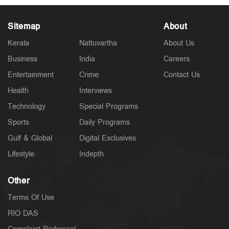
Sitemap
About
Kerala
Nattuvartha
About Us
Business
India
Careers
Latest
Entertainment
Crime
Contact Us
സാമൂഹികക്ഷേമ പെൻഷൻ ഇനി ബാങ്ക്
അക്കൗണ്ടിലേക്ക്; സഹകരണ ബാങ്കുകളെ ഒഴിവാക്കി
Health
Interviews
5 hours ago
Technology
Special Programs
Sports
Daily Programs
Gulf & Global
Digital Exclusives
Lifestyle
Indepth
Other
Terms Of Use
RIO DAS