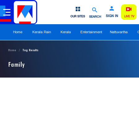
SIGN IN
OUR SITES
SEARCH
LIVE TV
Home
Kerala Rain
Kerala
Entertainment
Nattuvartha
Home
Tag Results
Family