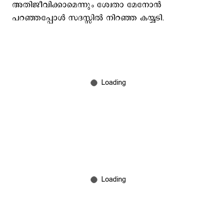
അതിജീവിക്കാമെന്നും ശ്വേതാ മേനോൻ
പറഞ്ഞപ്പോൾ സദസ്സിൽ നിറഞ്ഞ കയ്യടി.