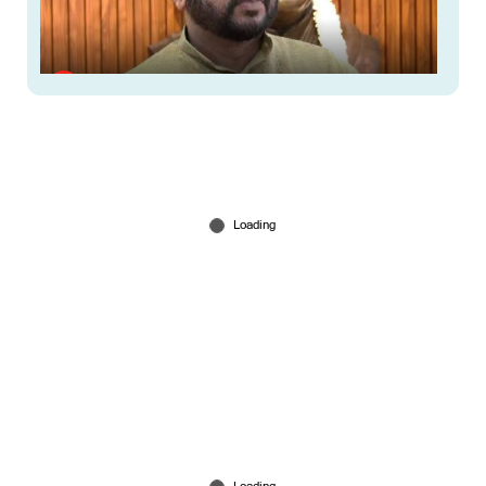
‘അമ്മ’ തര്‍ക്കം: ശ്വേത മേനോന്‍ ബി‌ജെപി
നോമിനിയല്ല; പാര്‍ട്ടിയെ വലിച്ചിഴയ്ക്കേണ്ട;
എസ്.സുരേഷ്
Jul 05, 2026