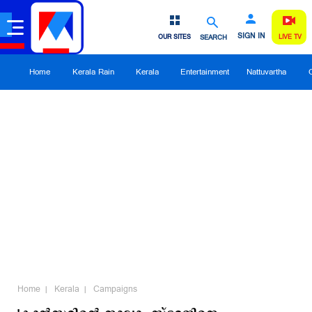
SIGN IN
OUR SITES
SEARCH
LIVE TV
Home
Kerala Rain
Kerala
Entertainment
Nattuvartha
Home
Kerala
Campaigns