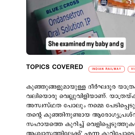
TOPICS COVERED
INDIAN RAILWAY
V
കുഞ്ഞുങ്ങളുമായുള്ള ദീർഘദൂര യാത്രക
വലിയൊരു വെല്ലുവിളിയാണ്. യാത്രയ്
അസ്വസ്ഥത പോലും നമ്മെ പേടിപ്പെടുത
തന്റെ കുഞ്ഞിനുണ്ടായ ആരോഗ്യപ്രശ്
സഹായത്തെ കുറിച്ച് വെളിപ്പെടുത്തുകയ
ആശ്വാസത്തിലേക്ക്' എന്ന കുറിപ്പോടെ 