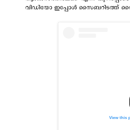
വിഡിയോ ഇപ്പോൾ സൈബറിടത്ത് വ
View this 