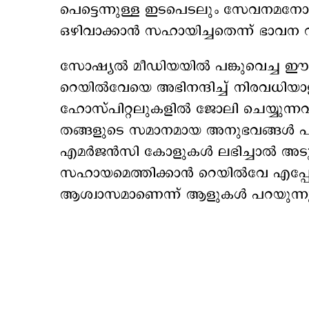
പെട്ടെന്നുള്ള ഇടപെടലും സേവനമ
ഒഴിവാക്കാന്‍ സഹായിച്ചതെന്ന് ഭാവ
സോഷ്യൽ മീഡിയയിൽ പങ്കുവെച്ച ഈ വ
റെയിൽവേയെ അഭിനന്ദിച്ച് നിരവധിയാ
ഹോസ്പിറ്റലുകളിൽ ജോലി ചെയ്യുന്നവ
തങ്ങളുടെ സമാനമായ അനുഭവങ്ങൾ പങ്കു
എമർജൻസി കോളുകൾ ലഭിച്ചാൽ അടുത്
സഹായമെത്തിക്കാൻ റെയിൽവേ എപ്പോ
ആശ്വാസമാണെന്ന് ആളുകള്‍ പറയുന്നു