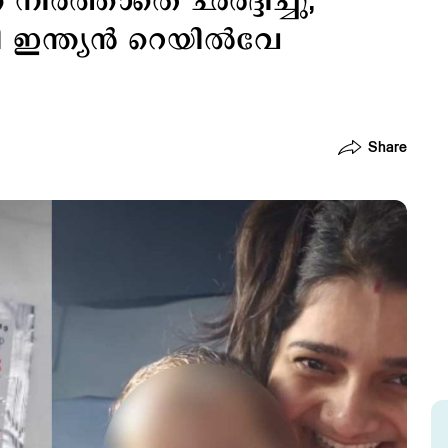
് നിർത്താതെ ഛർദ്ദിച്ചു,
 ഇന്ത്യൻ റെയിൽവേ
Share