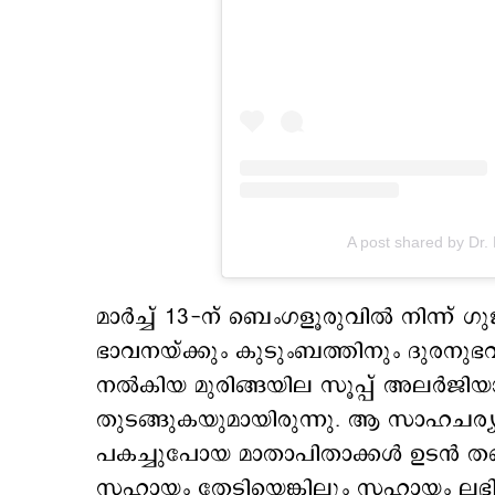
A post shared by Dr
മാർച്ച് 13-ന് ബെംഗളൂരുവിൽ നിന്ന് ഗ
ഭാവനയ്ക്കും കുടുംബത്തിനും ദുരനുഭവ
നൽകിയ മുരിങ്ങയില സൂപ്പ് അലർജിയാവ
തുടങ്ങുകയുമായിരുന്നു. ആ സാഹചര്
പകച്ചുപോയ മാതാപിതാക്കള്‍ ഉടൻ തന്
സഹായം തേടിയെങ്കിലും സഹായം ലഭിക്