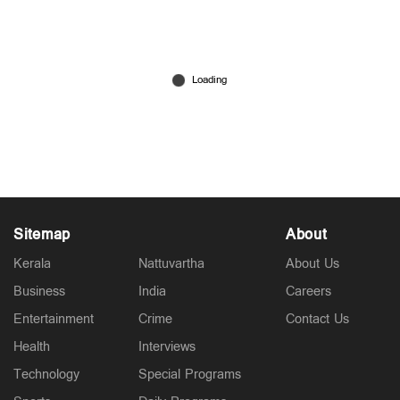
വൈറൽ പൊലീസുകാരി സബൂറക്ക് ഇനി പ്രദീപ്
കുമാർ കൂട്ട്! വിവാഹം രജിസ്റ്റർ ഓഫീസിൽ
Apr 19, 2026
Sitemap
About
Kerala
Nattuvartha
About Us
Business
India
Careers
Entertainment
Crime
Contact Us
Health
Interviews
Technology
Special Programs