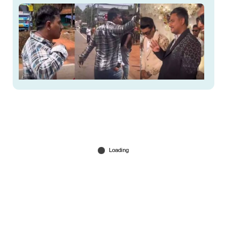
അലിനെ വിവാഹത്തിന് ക്ഷണിച്ചുവരുത്തി
അപമാനിച്ചു, ഇറക്കിവിട്ടു? ; വിഡിയോ
ചര്‍ച്ചയാകുന്നു
Apr 19, 2026