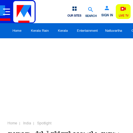
SIGN IN
OUR SITES
SEARCH
LIVE TV
Home
Kerala Rain
Kerala
Entertainment
Nattuvartha
Home
India
Spotlight