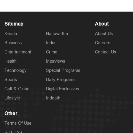
Sitemap
About
Kerala
Nattuvartha
About Us
Business
India
Careers
Entertainment
Crime
Contact Us
Health
Interviews
Technology
Special Programs
Sports
Daily Programs
Gulf & Global
Digital Exclusives
Lifestyle
Indepth
Other
Terms Of Use
RIO DAS