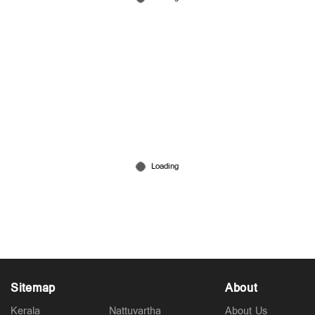
'വിജയ്​യുടെ തലയിലൊന്നുമില്ല, തമിഴ് ജനത ഈ
വിഡ്ഢിയില്‍ നിരാശരാകും'; വിമര്‍ശിച്ച് മുന്‍
സുപ്രീം കോടതി ജഡ്ജി
May 09, 2026
Sitemap
About
Kerala
Nattuvartha
About Us