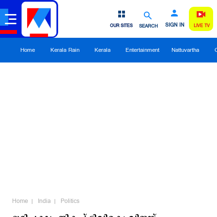
SIGN IN
OUR SITES
SEARCH
LIVE TV
Home
Kerala Rain
Kerala
Entertainment
Nattuvartha
Home
India
Politics