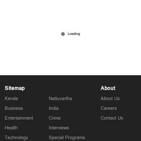
കോണ്‍ഗ്രസ് നേതാവിന്‍റെ കാല്‍കഴുകി
പുഷ്പാര്‍ച്ചന; രാമന്‍റെ സംഭാവന കട്ടവര്‍
ഉപദേശിക്കണ്ട; മറുപടിയുമായി നാനാ പടോലെ
Aug 03, 2026
Sitemap
About
Kerala
Nattuvartha
About Us
Business
India
Careers
Entertainment
Crime
Contact Us
Health
Interviews
Technology
Special Programs