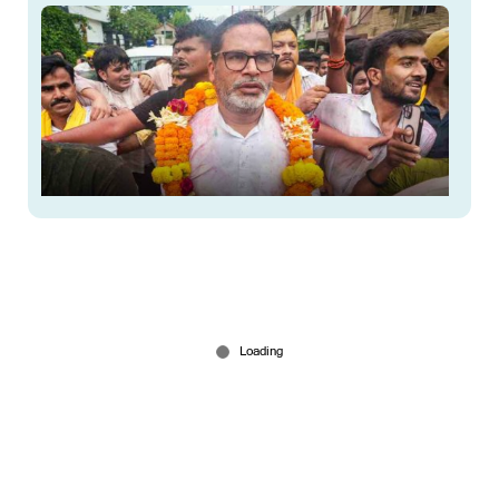
ജെന്‍സി ഇംപാക്ട്? ബിജെപി ദേശീയ അധ്യക്ഷന്‍റെ
സീറ്റ് കൈവിട്ടു; കോട്ട പൊളിച്ച് പ്രശാന്ത് കിഷോര്‍
Aug 03, 2026