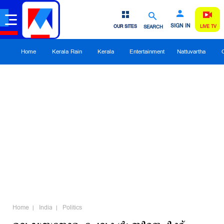
SIGN IN
OUR SITES
SEARCH
LIVE TV
Home
Kerala Rain
Kerala
Entertainment
Nattuvartha
Home
India
Politics