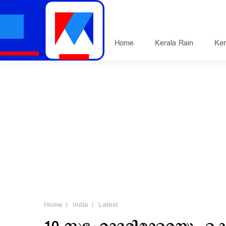
Home
Kerala Rain
Ker
Home
India
Latest