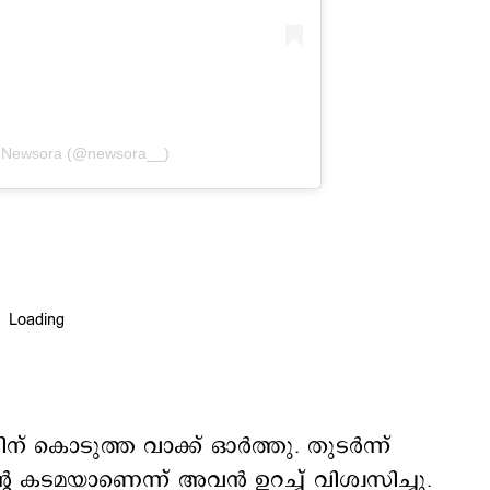
y Newsora (@newsora__)
കൊടുത്ത വാക്ക് ഓര്‍ത്തു. തുടര്‍ന്ന്
‍റെ കടമയാണെന്ന് അവന്‍ ഉറച്ച് വിശ്വസിച്ചു.