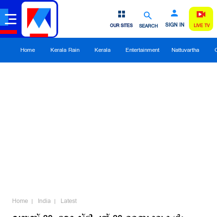
SIGN IN
OUR SITES
SEARCH
LIVE TV
Home
Kerala Rain
Kerala
Entertainment
Nattuvartha
Home
India
Latest