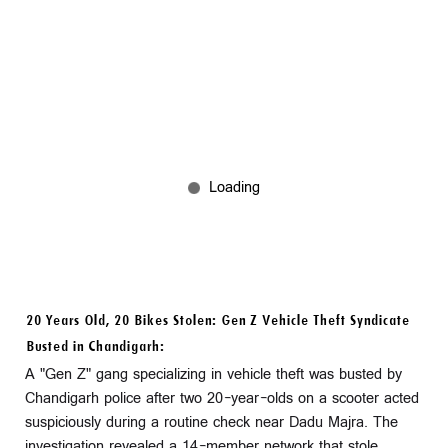
20 Years Old, 20 Bikes Stolen: Gen Z Vehicle Theft Syndicate
Busted in Chandigarh:
A "Gen Z" gang specializing in vehicle theft was busted by
Chandigarh police after two 20-year-olds on a scooter acted
suspiciously during a routine check near Dadu Majra. The
investigation revealed a 14-member network that stole