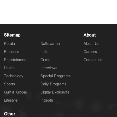
കലിതുളളി സോഷ്യല്‍ലോകം
Jun 13, 2026
Sitemap
About
Kerala
Nattuvartha
About Us
Business
India
Careers
Entertainment
Crime
Contact Us
Health
Interviews
Technology
Special Programs
Sports
Daily Programs
Gulf & Global
Digital Exclusives
Lifestyle
Indepth
Other