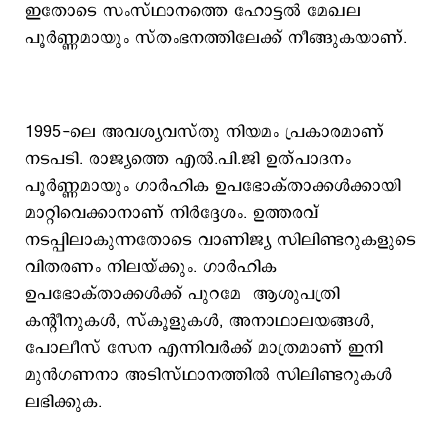
ഇതോടെ സംസ്ഥാനത്തെ ഹോട്ടൽ മേഖല
പൂർണ്ണമായും സ്തംഭനത്തിലേക്ക് നീങ്ങുകയാണ്.
1995-ലെ അവശ്യവസ്തു നിയമം പ്രകാരമാണ്
നടപടി. രാജ്യത്തെ എൽ.പി.ജി ഉത്പാദനം
പൂർണ്ണമായും ഗാർഹിക ഉപഭോക്താക്കൾക്കായി
മാറ്റിവെക്കാനാണ് നിർദ്ദേശം. ഉത്തരവ്
നടപ്പിലാകുന്നതോടെ വാണിജ്യ സിലിണ്ടറുകളുടെ
വിതരണം നിലയ്ക്കും. ഗാർഹിക
ഉപഭോക്താക്കൾക്ക് പുറമേ ആശുപത്രി
കന്റീനുകൾ, സ്കൂളുകൾ, അനാഥാലയങ്ങൾ,
പോലീസ് സേന എന്നിവർക്ക് മാത്രമാണ് ഇനി
മുൻഗണനാ അടിസ്ഥാനത്തിൽ സിലിണ്ടറുകൾ
ലഭിക്കുക.