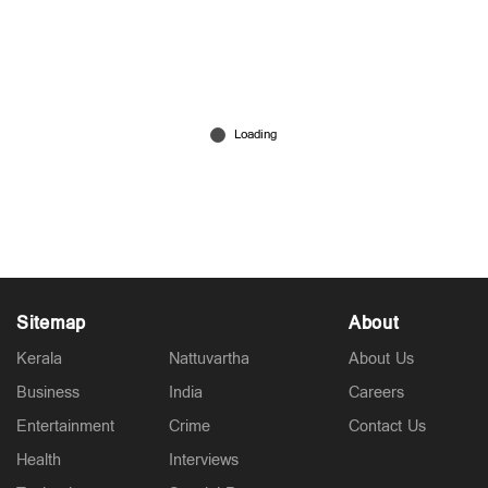
പ്രധാനമന്ത്രിയുടെ വിദേശയാത്രകൾക്ക് 2021
മുതൽ ചെലവായത് 557 കോടി രൂപ; കണക്കുകൾ
രാജ്യസഭയിൽ
6 hours ago
Sitemap
About
Kerala
Nattuvartha
About Us
Business
India
Careers
Entertainment
Crime
Contact Us
Health
Interviews