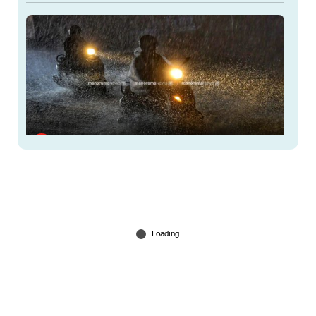
6 ജില്ലകളിൽ നാളെ അവധി; കണ്ണൂരിൽ അര്‍ധ
രാത്രിക്ക് ശേഷം ശക്തമായ മഴയ്ക്ക് സാധ്യത
4 hours ago