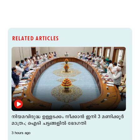
RELATED ARTICLES
നിയമവിരുദ്ധ ഉള്ളടക്കം നീക്കാൻ ഇനി 3 മണിക്കൂർ
മാത്രം; ഐടി ചട്ടങ്ങളിൽ ഭേദഗതി
3 hours ago