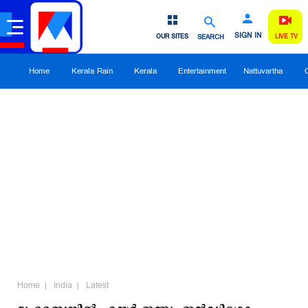
SIGN IN
OUR SITES
SEARCH
LIVE TV
Home
Kerala Rain
Kerala
Entertainment
Nattuvartha
Home
India
Latest