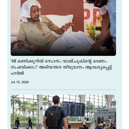
'48 മണിക്കൂറില്‍ സോനം വാങ്ചുകിന്‍റെ മരണം
സംഭവിക്കാം'! അടിയന്തര തീരുമാനം ആവശ്യപ്പെട്ട്
ഹര്‍ജി
Jul 15, 2026