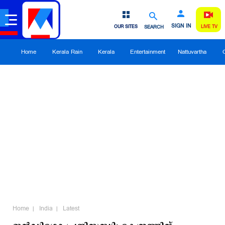
SIGN IN
OUR SITES
SEARCH
LIVE TV
Home
Kerala Rain
Kerala
Entertainment
Nattuvartha
Home
India
Latest