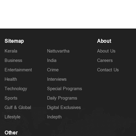
രാഷ്ട്രീയ നർമ്മം സഹിക്കണമെന്ന് ഡല്‍ഹി
ഹൈക്കോടതി
Jul 03, 2026
Sitemap
About
Kerala
Nattuvartha
About Us
Business
India
Careers
Entertainment
Crime
Contact Us
Health
Interviews
Technology
Special Programs
Sports
Daily Programs
Gulf & Global
Digital Exclusives
Lifestyle
Indepth
Other