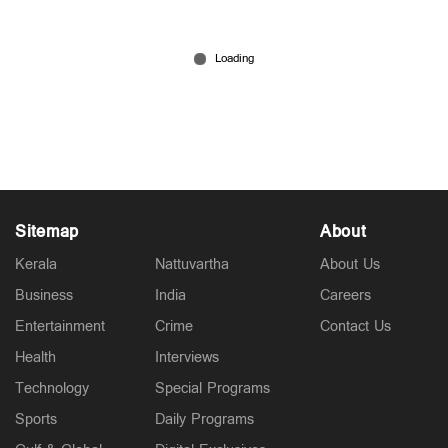
ജാസ്​ലിയയുടെ ദാരുണാന്ത്യം; പ്രതി സിറിയക്
എവിടെ?; നീതിക്കായി കുടുംബം
Mar 05, 2026
Sitemap
About
Kerala
Nattuvartha
About Us
Business
India
Careers
Entertainment
Crime
Contact Us
Health
Interviews
Technology
Special Programs
Sports
Daily Programs