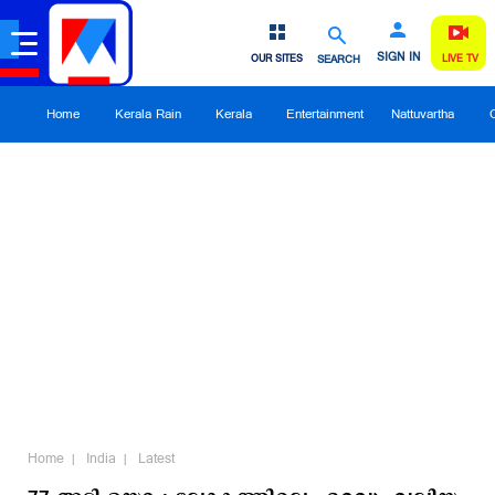
SIGN IN
OUR SITES
SEARCH
LIVE TV
Home
Kerala Rain
Kerala
Entertainment
Nattuvartha
Home
India
Latest