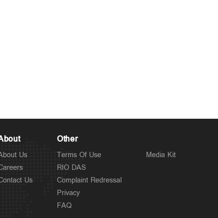
About
Other
About Us
Terms Of Use
Media Kit
Careers
RIO DAS
Contact Us
Complaint Redressal
Privacy
FAQ