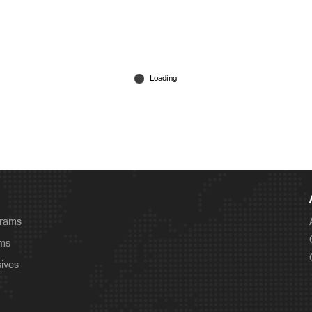
grams
ams
sives