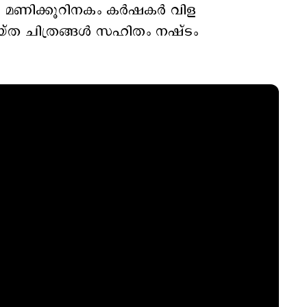
 മണിക്കൂറിനകം കര്‍ഷകര്‍ വിള
യ്ത ചിത്രങ്ങള്‍ സഹിതം നഷ്ടം