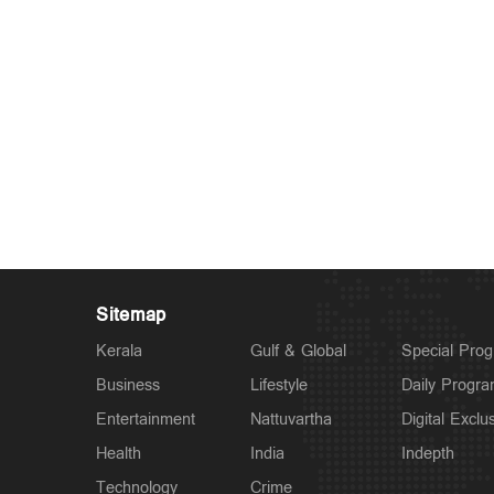
Sitemap
Kerala
Gulf & Global
Special Pro
Business
Lifestyle
Daily Progr
Entertainment
Nattuvartha
Digital Exclu
Health
India
Indepth
Technology
Crime