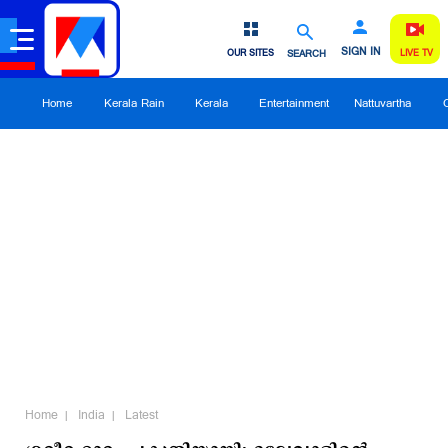
SIGN IN
OUR SITES
SEARCH
LIVE TV
Home
Kerala Rain
Kerala
Entertainment
Nattuvartha
Home
India
Latest