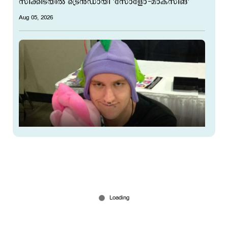
സിക്കിടയില്‍ ട്രെൻഡായി 'സോളോ-മാക്സിങ്'
Aug 05, 2026
‘ജീവിതത്തിന് ചിലവേറെയാണ്, മാറാരോഗം
ദുരിതമാണ്, മടുത്തു’; ദയാവധം സ്വീകരിക്കാന്‍
യൂട്യൂബര്‍
Aug 04, 2026