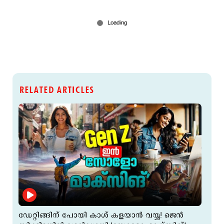
RELATED ARTICLES
ഡേറ്റിങ്ങിന് പോയി കാശ് കളയാൻ വയ്യ! ജെൻ