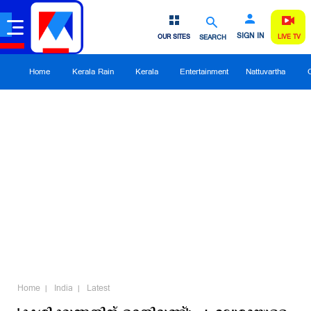
SIGN IN
OUR SITES
SEARCH
LIVE TV
Home
Kerala Rain
Kerala
Entertainment
Nattuvartha
Home
India
Latest