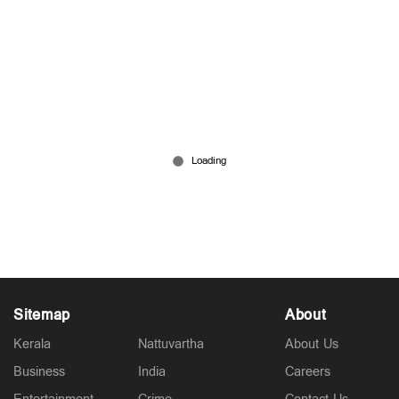
ജെൻ സി യുവതികൾക്കിടയിലെ പുതിയ ട്രെൻഡ്!!
എന്താണ് 'ബോയ്-സോബർ'?
Jul 30, 2026
Sitemap
About
Kerala
Nattuvartha
About Us
Business
India
Careers