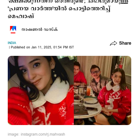
'ക്ഷമിക്കുന്നതിന് ഒരതിരുണ്ട്'; ചഹലുമായുള്ള
'പ്രണയ വാര്‍ത്ത'യില്‍ പൊട്ടിത്തെറിച്ച്
മെഹ്വാഷ്
നാഷണല്‍ ഡസ്ക്
Share
INDIA
Published on Jan 11, 2025, 01:54 PM IST
image: instagram.com/rj.mahvash