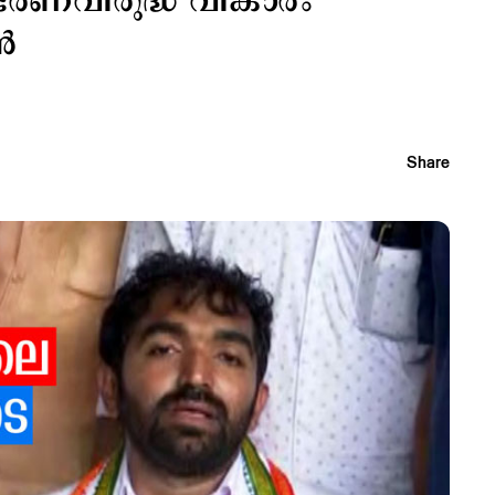
 ഭരണവിരുദ്ധ വികാരം
്‍
Share