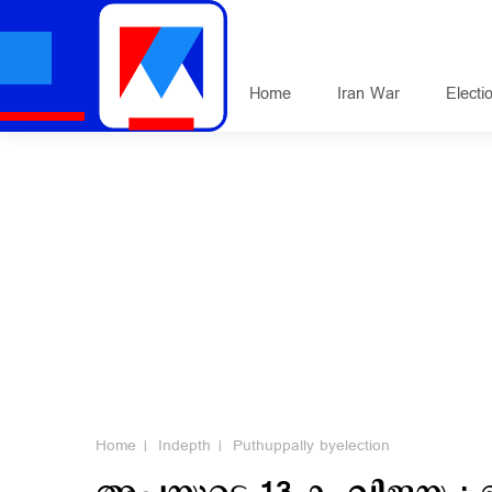
Home
Iran War
Electi
Home
Indepth
Puthuppally byelection