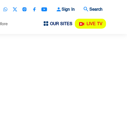
Sign In
Search
OUR SITES
LIVE TV
More