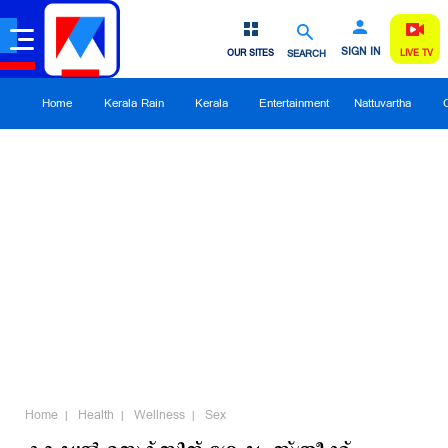
SIGN IN
OUR SITES
SEARCH
LIVE TV
Home
Kerala Rain
Kerala
Entertainment
Nattuvartha
Home
Health
Wellness
Sex