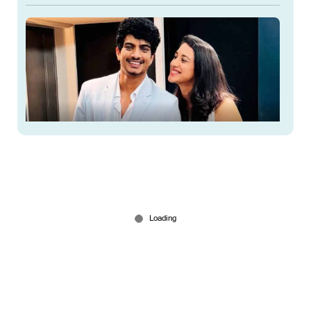
സ്മൃതി മന്ഥനയും പലാഷും വീണ്ടും ഒന്നിക്കുന്നു?
വൈറലായി ഫാമിലി മീറ്റപ് ചിത്രങ്ങള്‍!
Apr 09, 2026