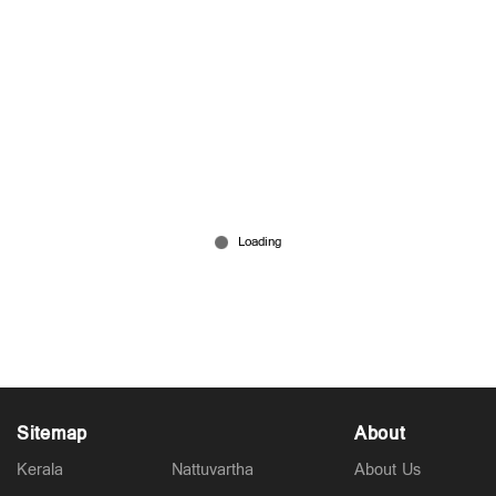
ഉറക്കം കുറഞ്ഞോ… വണ്ണം വയ്ക്കുമെന്ന് പഠനം!
Jul 12, 2026
Sitemap
About
Kerala
Nattuvartha
About Us