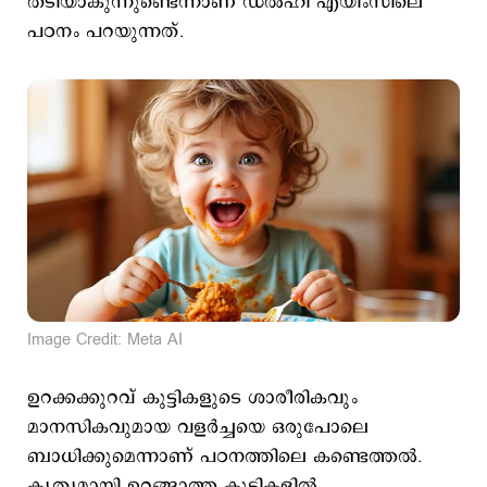
തടിയാകുന്നുണ്ടെന്നാണ് ഡൽഹി എയിംസിലെ
പഠനം പറയുന്നത്.
Image Credit: Meta AI
ഉറക്കക്കുറവ് കുട്ടികളുടെ ശാരീരികവും
മാനസികവുമായ വളർച്ചയെ ഒരുപോലെ
ബാധിക്കുമെന്നാണ് പഠനത്തിലെ കണ്ടെത്തൽ.
കൃത്യമായി ഉറങ്ങാത്ത കുട്ടികളിൽ