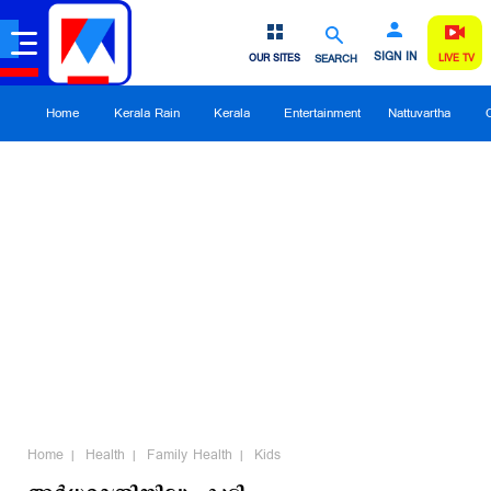
SIGN IN
OUR SITES
SEARCH
LIVE TV
Home
Kerala Rain
Kerala
Entertainment
Nattuvartha
Home
Health
Family Health
Kids