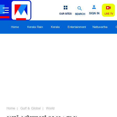
SIGN IN
OUR SITES
SEARCH
LIVE TV
Home
Kerala Rain
Kerala
Entertainment
Nattuvartha
Home
Gulf & Global
World