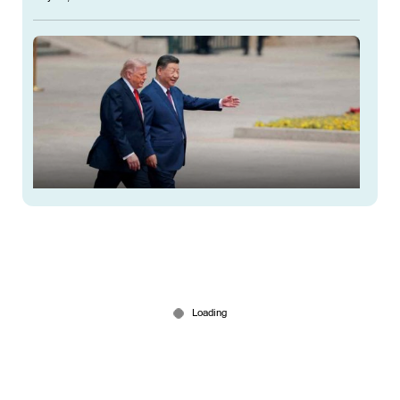
ചൈനയെ വിശ്വസിക്കാന്‍ കൊള്ളില്ല; കിട്ടിയതെല്ലാം
ഉപേക്ഷിച്ചു; യു.എസ് സംഘം ഉപയോഗിച്ചത്
ബര്‍ണര്‍ ഫോണ്‍
May 17, 2026