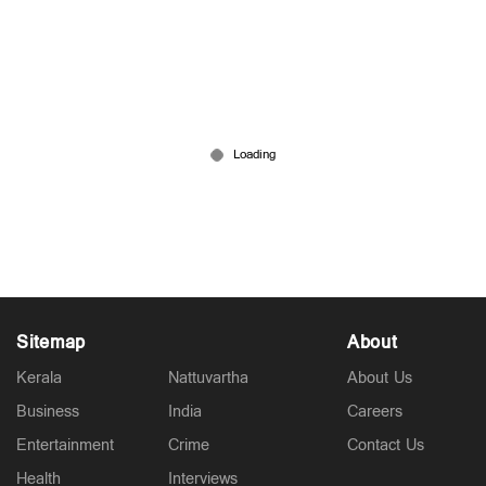
'ഓപറേഷന്‍ സിന്ദൂറിനിടെ പാക്കിസ്ഥാനെ നേരിട്ട്
സഹായിച്ചു'; ഒടുവില്‍ സമ്മതിച്ച് ചൈന
May 09, 2026
Sitemap
About
Kerala
Nattuvartha
About Us
Business
India
Careers
Entertainment
Crime
Contact Us
Health
Interviews