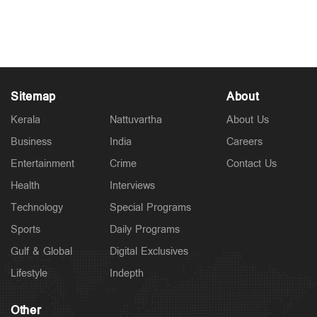
ഓപ്പറേഷൻ’
Mar 26, 2026
Sitemap
About
Kerala
Nattuvartha
About Us
Business
India
Careers
Entertainment
Crime
Contact Us
Health
Interviews
Technology
Special Programs
Sports
Daily Programs
Gulf & Global
Digital Exclusives
Lifestyle
Indepth
Other