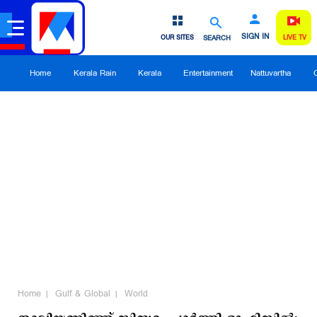
SIGN IN
OUR SITES
SEARCH
LIVE TV
Home
Kerala Rain
Kerala
Entertainment
Nattuvartha
Home
Gulf & Global
World