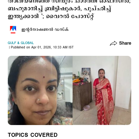
താലിയണിഞ്ഞ് സിന്ദൂരം ചാര്‍ത്തി ഓഫിസില്‍;
ബഹുമാനിച്ച് ബ്രിട്ടിഷുകാര്‍, പുച്ഛിച്ച്
ഇന്ത്യക്കാരി ’; വൈറല്‍ പോസ്റ്റ്
ഇന്‍റര്‍നാഷണല്‍ ഡസ്ക്
Share
GULF & GLOBAL
Published on Apr 01, 2026, 10:33 AM IST
TOPICS COVERED