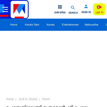
SIGN IN
OUR SITES
SEARCH
LIVE TV
Home
Kerala Rain
Kerala
Entertainment
Nattuvartha
Home
Gulf & Global
World