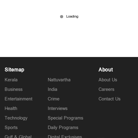
ഹോളി ആഘോഷത്തിനിടെ യുവതിയുടെ
ദേഹത്തെ വാട്ടർ ബലൂൺ വീണു, സംഘർഷം;
യുവാവ് കൊല്ലപ്പെട്ടു
Mar 06, 2026
Sitemap
About
Kerala
Nattuvartha
About Us
Business
India
Careers
Entertainment
Crime
Contact Us
Health
Interviews
Technology
Special Programs
Sports
Daily Programs
Gulf & Global
Digital Exclusives