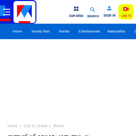
SIGN IN
OUR SITES
SEARCH
LIVE TV
Home
Kerala Rain
Kerala
Entertainment
Nattuvartha
Home
Gulf & Global
World