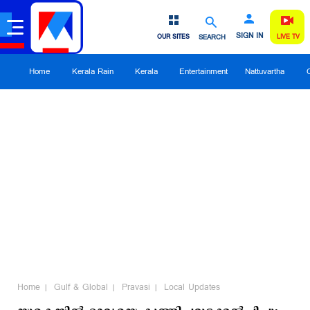
SIGN IN
OUR SITES
SEARCH
LIVE TV
Home
Kerala Rain
Kerala
Entertainment
Nattuvartha
Home
Gulf & Global
Pravasi
Local Updates