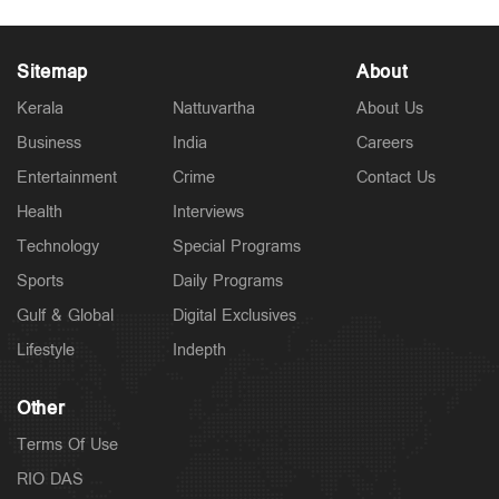
Sitemap
About
Kerala
Nattuvartha
About Us
Business
India
Careers
Entertainment
Crime
Contact Us
Health
Interviews
Technology
Special Programs
Sports
Daily Programs
Gulf & Global
Digital Exclusives
Lifestyle
Indepth
Other
Terms Of Use
RIO DAS