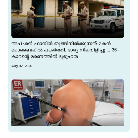
അച്ഛൻ ഫാനിൽ തൂങ്ങിനിൽക്കുന്നത് മകന്‍
മൊബൈലില്‍ പകർത്തി, ഭാര്യ നിലവിളിച്ചു...; 36–
കാരന്‍റെ മരണത്തില്‍ ദുരൂഹത
Aug 02, 2026