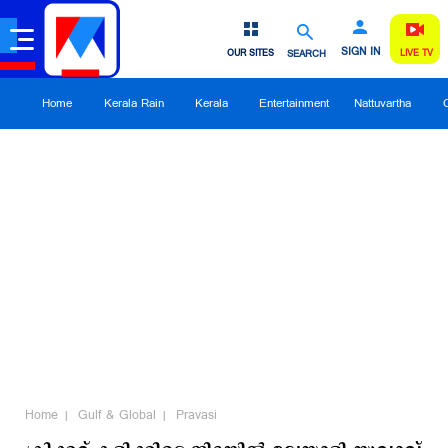
SIGN IN
OUR SITES
SEARCH
LIVE TV
Home
Kerala Rain
Kerala
Entertainment
Nattuvartha
Home
Gulf & Global
Pravasi