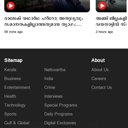
2 hours ago
രാജേഷ് യഥാർഥ ഹീറോ; അതുല്യവും
അഞ്ച് ജില്ലകള
സമാനതകളില്ലാത്തതുമായ ത്യാഗം:
വയനാട്ടില്‍ സ്
ഹൈക്കോടതി
അവധി
58 mins ago
2 hours ago
Sitemap
About
Kerala
Nattuvartha
About Us
Business
India
Careers
Kuttapathram
Entertainment
Crime
Contact Us
കേസിനായി പണം തരണം; ക്യൂ ആര്‍ കോഡ് അടക്കം
ഇന്‍സ്റ്റഗ്രാം സ്റ്റാറ്റസിട്ട് അര്‍ജുന്‍
Health
Interviews
3 hours ago
Technology
Special Programs
Sports
Daily Programs
Gulf & Global
Digital Exclusives