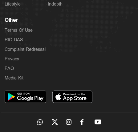
Lifestyle
Indepth
Other
Terms Of Use
RIO DAS
Complaint Redressal
Privacy
Latest
രണ്ടു ജില്ലകളില്‍ നാളെ അവധി; പരീക്ഷകൾക്ക്
FAQ
മാറ്റമില്ല
3 hours ago
Media Kit