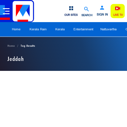
SIGN IN
OUR SITES
SEARCH
LIVE TV
Home
Kerala Rain
Kerala
Entertainment
Nattuvartha
Home
Tag Results
Jeddah