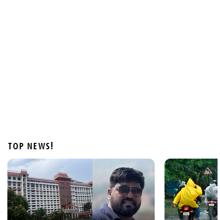
Latest
രാജേഷ് യഥാർഥ ഹീറോ; അതുല്യവും
സമാനതകളില്ലാത്തതുമായ ത്യാഗം: ഹൈക്കോടതി
58 mins ago
TOP NEWS!
Latest
അഞ്ച് ജില്ലകളില്‍ നാളെ അവധി; വയനാട്ടില്‍
സ്പെഷല്‍ ക്ലാസുകള്‍ക്ക് അവധി