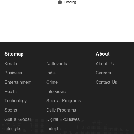
‘ക്ലിറ്റോറിസിന് 3000ത്തിലധികം
നാഡീയഗ്രങ്ങളുണ്ട്. താങ്കള്‍ അതിലും
വൈകാരികമാണല്ലോ’; പ്രസംഗം തടസപ്പെടുത്തിയ
എംപിയോട് പ്രതിനിധി
Jun 27, 2026
Sitemap
About
Kerala
Nattuvartha
About Us
Business
India
Careers
Entertainment
Crime
Contact Us
Health
Interviews
Technology
Special Programs
Sports
Daily Programs
Gulf & Global
Digital Exclusives
Lifestyle
Indepth