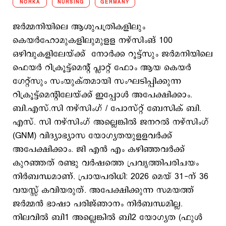
NORKA
NURSING
GERMANY
ജർമ്മനിയിലെ ആശുപത്രികളിലും
കെയർഹോമുകളിലുമുളള നഴ്സിംങ് 100
ഒഴിവുകളിലേയ്ക്ക് നോർക്ക റൂട്ട്സും ജർമനിയിലെ
ഫെയർ റിക്രൂട്ട്മെന്റ് പ്ലാറ്റ് ഫോം ആയ കെയർ
ഗേറ്റ്സും സംയുക്തമായി സംഘടിപ്പിക്കുന്ന
റിക്രൂട്ട്മെന്റിലേയ്ക്ക് ഇപ്പോള്‍ അപേക്ഷിക്കാം.
ബി.എസ്.സി നഴ്‌സിംഗ് / പോസ്റ്റ്‌ ബേസിക് ബി.
എസ്. സി നഴ്സിംഗ് അല്ലെങ്കിൽ ജനറൽ നഴ്‌സിംഗ്
(GNM) വിദ്യാഭ്യാസ യോഗ്യതയുളളവര്‍ക്ക്
അപേക്ഷിക്കാം. ജി എൻ എം കഴിഞ്ഞവർക്ക്
കുറഞ്ഞത് രണ്ടു വർഷത്തെ പ്രവൃത്തിപരിചയം
നിർബന്ധമാണ്. പ്രായപരിധി: 2026 മെയ് 31-ന് 36
വയസ്സ് കവിയരുത്. അപേക്ഷിക്കുന്ന സമയത്ത്
ജർമ്മൻ ഭാഷാ പരിജ്ഞാനം നിർബന്ധമില്ല.
നിലവിൽ ബി1 അല്ലെങ്കിൽ ബി2 യോഗ്യത (ഫുൾ