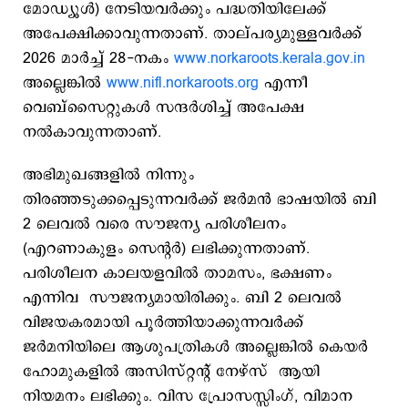
മോഡ്യൂൾ) നേടിയവര്‍ക്കും പദ്ധതിയിലേക്ക്
അപേക്ഷിക്കാവുന്നതാണ്. താല്പര്യമുള്ളവർക്ക്
2026 മാര്‍ച്ച് 28-നകം
www.norkaroots.kerala.gov.in
അല്ലെങ്കിൽ
www.nifl.norkaroots.org
എന്നീ
വെബ്സൈറ്റുകൾ സന്ദർശിച്ച് അപേക്ഷ
നല്‍കാവുന്നതാണ്.
അഭിമുഖങ്ങളില്‍ നിന്നും
തിരഞ്ഞടുക്കപ്പെടുന്നവർക്ക് ജർമൻ ഭാഷയിൽ ബി
2 ലെവൽ വരെ സൗജന്യ പരിശീലനം
(എറണാകുളം സെന്റര്‍) ലഭിക്കുന്നതാണ്.
പരിശീലന കാലയളവിൽ താമസം, ഭക്ഷണം
എന്നിവ സൗജന്യമായിരിക്കും. ബി 2 ലെവൽ
വിജയകരമായി പൂർത്തിയാക്കുന്നവർക്ക്
ജർമനിയിലെ ആശുപത്രികൾ അല്ലെങ്കിൽ കെയർ
ഹോമുകളില്‍ അസിസ്റ്റന്റ് നേഴ്സ് ആയി
നിയമനം ലഭിക്കും. വിസ പ്രോസസ്സിംഗ്, വിമാന