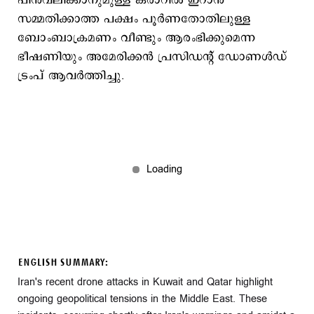
പിന്‍വലിക്കാനുമുള്ള കരാറില്‍ ഇറാന്‍
സമ്മതിക്കാത്ത പക്ഷം പൂര്‍ണതോതിലുള്ള
ബോംബാക്രമണം വീണ്ടും ആരംഭിക്കുമെന്ന
ഭീഷണിയും അമേരിക്കന്‍ പ്രസിഡന്റ് ഡോണള്‍ഡ്
ട്രംപ് ആവര്‍ത്തിച്ചു.
ENGLISH SUMMARY:
Iran's recent drone attacks in Kuwait and Qatar highlight
ongoing geopolitical tensions in the Middle East. These