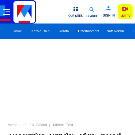
SIGN IN
OUR SITES
SEARCH
LIVE TV
Home
Kerala Rain
Kerala
Entertainment
Nattuvartha
Home
Gulf & Global
Middle East