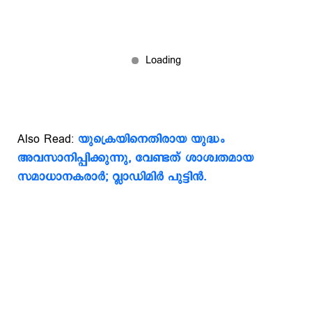
Also Read:
യുക്രെയിനെതിരായ യുദ്ധം
അവസാനിപ്പിക്കുന്നു, വേണ്ടത് ശാശ്വതമായ
സമാധാനകരാര്‍; വ്ലാഡിമിർ പുട്ടിൻ.