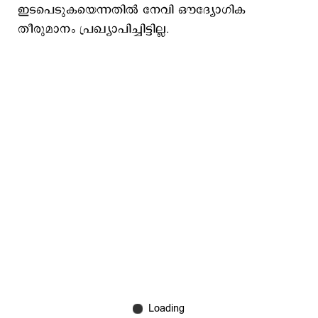
ഇടപെടുകയെന്നതില്‍ നേവി ഔദ്യോഗിക
തീരുമാനം പ്രഖ്യാപിച്ചിട്ടില്ല.