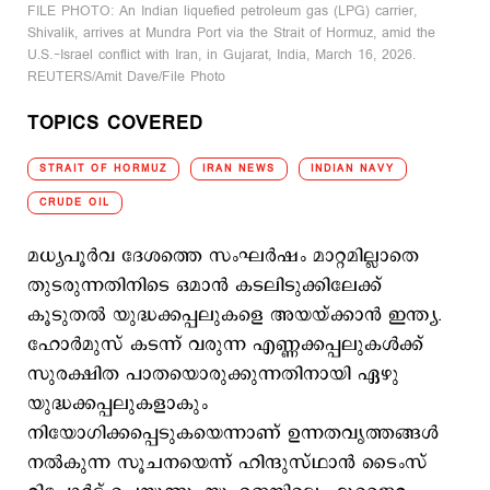
FILE PHOTO: An Indian liquefied petroleum gas (LPG) carrier,
Shivalik, arrives at Mundra Port via the Strait of Hormuz, amid the
U.S.-Israel conflict with Iran, in Gujarat, India, March 16, 2026.
REUTERS/Amit Dave/File Photo
TOPICS COVERED
STRAIT OF HORMUZ
IRAN NEWS
INDIAN NAVY
CRUDE OIL
മധ്യപൂര്‍വ ദേശത്തെ സംഘര്‍ഷം മാറ്റമില്ലാതെ
തുടരുന്നതിനിടെ ഒമാന്‍ കടലിടുക്കിലേക്ക്
കൂടുതല്‍ യുദ്ധക്കപ്പലുകളെ അയയ്ക്കാന്‍ ഇന്ത്യ.
ഹോര്‍മുസ് കടന്ന് വരുന്ന എണ്ണക്കപ്പലുകള്‍ക്ക്
സുരക്ഷിത പാതയൊരുക്കുന്നതിനായി ഏഴു
യുദ്ധക്കപ്പലുകളാകും
നിയോഗിക്കപ്പെടുകയെന്നാണ് ഉന്നതവൃത്തങ്ങള്‍
നല്‍കുന്ന സൂചനയെന്ന് ഹിന്ദുസ്ഥാന്‍ ടൈംസ്