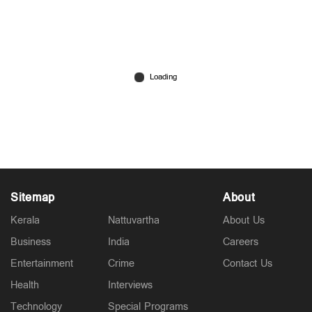
രണ്ടും കല്‍പ്പിച്ച് ഇറാന്‍; കമാന്‍ഡോകളുമായി
യെമനിലേക്ക് രഹസ്യ വിമാനം; കടത്തിയത്
മിസൈലും സ്വര്‍ണവും
Jul 23, 2026
Sitemap
About
Kerala
Nattuvartha
About Us
Business
India
Careers
Entertainment
Crime
Contact Us
Health
Interviews
Technology
Special Programs