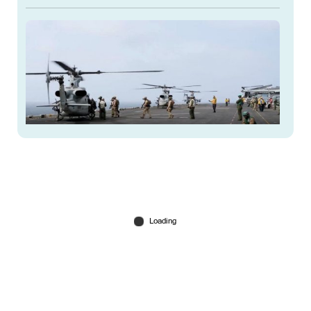
ആയുധമില്ല, ഇറാനെതിരെ പൊടുന്നനെ
ആക്രമണം നിര്‍ത്തി യുഎസ്; സൗദിയില്‍ ഹൂതി
പ്രഹരം
Jul 26, 2026