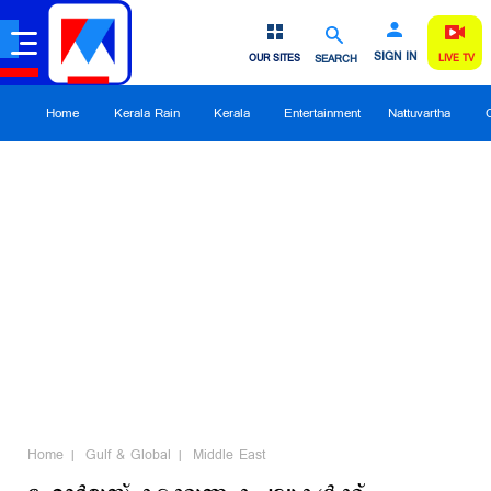
SIGN IN
OUR SITES
SEARCH
LIVE TV
Home
Kerala Rain
Kerala
Entertainment
Nattuvartha
Home
Gulf & Global
Middle East