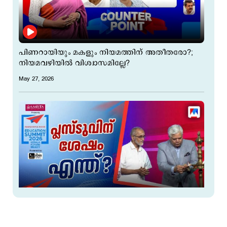
പിണറായിയും മകളും നിയമത്തിന് അതീതരോ?;
നിയമവഴിയില്‍ വിശ്വാസമില്ലേ?
May 27, 2026
പ്ലസ് ടു കഴിഞ്ഞോ?; ഇനിയെന്ത് പഠിക്കണം?