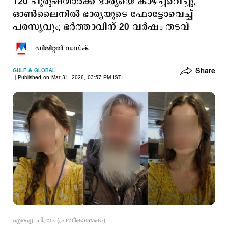
120 പുരുഷന്മാർക്ക് ഭാര്യയെ കാഴ്ച്ചവെച്ചു,
ഓൺലൈനിൽ ഭാര്യയുടെ ഫോട്ടോവെച്ച്
പരസ്യവും; ഭര്‍ത്താവിന് 20 വർഷം തടവ്
ഡിജിറ്റല്‍ ഡസ്ക്
Share
GULF & GLOBAL
Published on Mar 31, 2026, 03:57 PM IST
എഐ ചിത്രം (പ്രതീകാത്മകം)