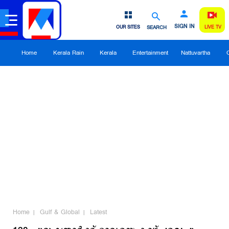
SIGN IN
OUR SITES
SEARCH
LIVE TV
Home
Kerala Rain
Kerala
Entertainment
Nattuvartha
Home
Gulf & Global
Latest