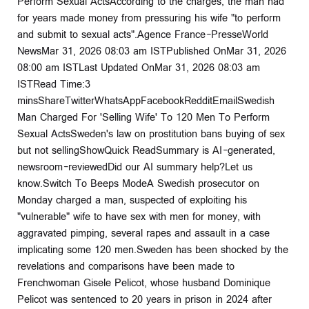
Perform Sexual ActsAccording to the charges, the man had
for years made money from pressuring his wife "to perform
and submit to sexual acts".Agence France-PresseWorld
NewsMar 31, 2026 08:03 am ISTPublished OnMar 31, 2026
08:00 am ISTLast Updated OnMar 31, 2026 08:03 am
ISTRead Time:3
minsShareTwitterWhatsAppFacebookRedditEmailSwedish
Man Charged For 'Selling Wife' To 120 Men To Perform
Sexual ActsSweden's law on prostitution bans buying of sex
but not sellingShowQuick ReadSummary is AI-generated,
newsroom-reviewedDid our AI summary help?Let us
know.Switch To Beeps ModeA Swedish prosecutor on
Monday charged a man, suspected of exploiting his
"vulnerable" wife to have sex with men for money, with
aggravated pimping, several rapes and assault in a case
implicating some 120 men.Sweden has been shocked by the
revelations and comparisons have been made to
Frenchwoman Gisele Pelicot, whose husband Dominique
Pelicot was sentenced to 20 years in prison in 2024 after