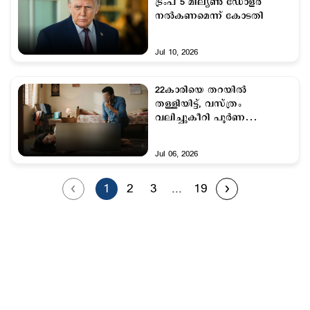
ട്രംപ് 5 മില്യൺ ഡോളർ
നല്‍കണമെന്ന് കോടതി
Jul 10, 2026
22കാരിയെ തറയില്‍
തള്ളിയിട്ട്, വസ്ത്രം
വലിച്ചുകീറി പൂര്‍ണ
നഗ്നയാക്കി 32കാരന്‍റെ
ക്രൂരത; പ്രതിക്ക് 7 വര്‍ഷം
Jul 06, 2026
തടവ്
1
2
3
...
19