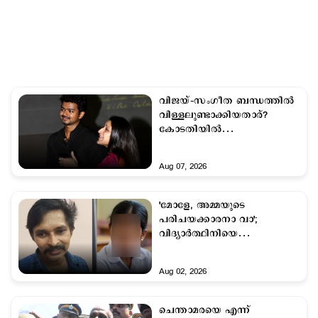
വിജയ്–സംഗീത ബന്ധത്തിൽ
വിള്ളലുണ്ടാക്കിയതാര്?
കോടതിയില്‍
സിനിമാക്കഥയെ വെല്ലും
ട്വിസ്റ്റ്
Aug 07, 2026
'മോളേ, അമ്മയുടെ
പരിചയക്കാരനാ വാ';
വിദ്യാർത്ഥിനിയെ
കാറിൽക്കയറ്റി പീഡിപ്പിച്ച
44കാരന് 20 വർഷം തടവ്
Aug 02, 2026
ചെന്താമരയെ എന്ന്