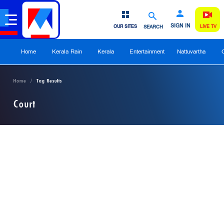
SIGN IN
OUR SITES
SEARCH
LIVE TV
Home
Kerala Rain
Kerala
Entertainment
Nattuvartha
Home
Tag Results
Court