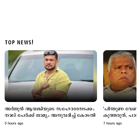
TOP NEWS!
Latest
മൂന്നുവർഷം, 217 ജീവനുകൾ; അപകടക്കെണിയായി
ബെംഗളൂരു–മൈസൂരു എക്സ്പ്രസ് ഹൈവേ
11 hours ago
അര്‍ജുന്‍ ആയങ്കിയുടെ സഹോദരനടക്കം
'പിന്തുണ വേണ്ട
നാല് പേര്‍ക്ക് ജാമ്യം അനുവദിച്ച് കോടതി
കുത്തരുത്, പാർട
ജയിലിലടക്കപ്പെട്
5 hours ago
7 hours ago
എം.വി.ജയരാജന
ആയങ്കി