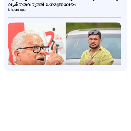
വ്യക്തതവരുത്തി ധനമന്ത്രാലയം
6 hours ago
Politics
തൂഫാനെ പോലെ ആയങ്കിയെ തൂക്കണം,
തൂക്കിക്കൊല്ലരുത്: എം.വി.ജയരാജന്‍
9 hours ago