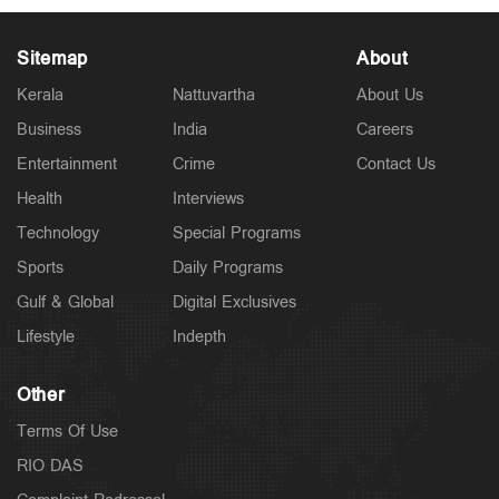
Sitemap
About
Kerala
Nattuvartha
About Us
Business
India
Careers
Latest
രക്ഷാപ്രവര്‍ത്തകന്‍ രാജേഷിന്‍റെ മൃതദേഹത്തോട്
Entertainment
Crime
Contact Us
അനാദരം; തഹസില്‍ദാരെ സസ്പെന്‍ഡ് ചെയ്യും
13 hours ago
Health
Interviews
Technology
Special Programs
Sports
Daily Programs
Gulf & Global
Digital Exclusives
Lifestyle
Indepth
Other
Terms Of Use
RIO DAS