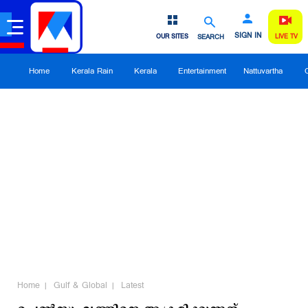
SIGN IN
OUR SITES
SEARCH
LIVE TV
Home
Kerala Rain
Kerala
Entertainment
Nattuvartha
Home
Gulf & Global
Latest