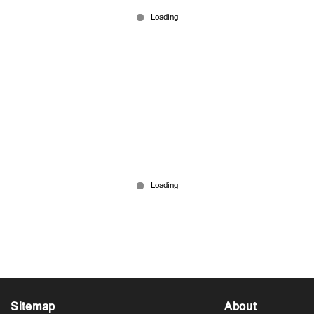
നിയമത്തിന് എതിര്
Jul 12, 2026
ഇം​ഗ്ലീഷ് വീര്യത്തിന് മുന്നിൽ 'നോ വേ..';
ബെലിങ്ങാമിന്റെ ഡബിൾ സ്ട്രൈക്ക്; ഇം​ഗ്ലണ്ട്
സെമിയിൽ
Jul 12, 2026
Sitemap
About