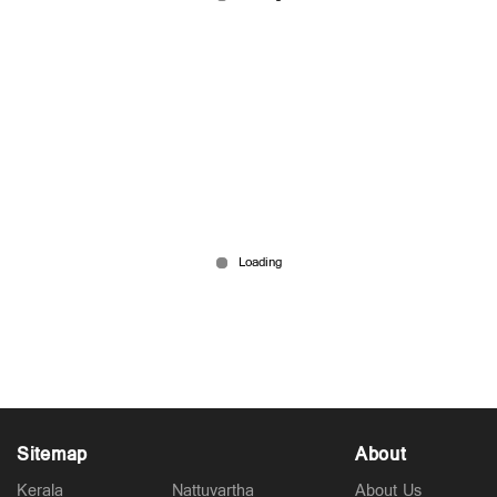
Aug 01, 2026
സ്കൂട്ടറില്‍ പറന്ന് 14വയസുകാരന്‍; അമ്മയ്ക്ക്
കാല്‍ലക്ഷം പിഴ
Jul 25, 2026
Sitemap
About
Kerala
Nattuvartha
About Us