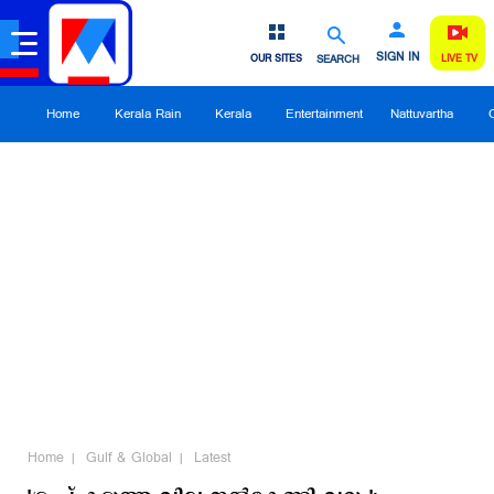
SIGN IN
OUR SITES
SEARCH
LIVE TV
Home
Kerala Rain
Kerala
Entertainment
Nattuvartha
Home
Gulf & Global
Latest