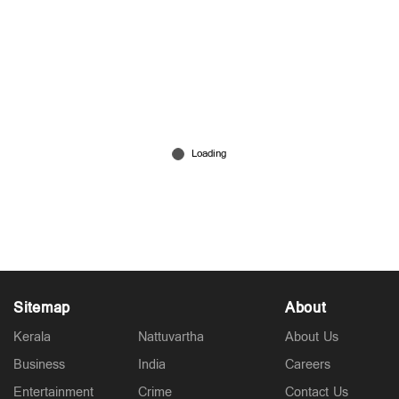
'മുരുഗദോസിനെ കാണണമെങ്കില്‍ 1 ലക്ഷം
വേണം'; അനുഭവം വെളിപ്പെടുത്തി സ്വാസിക
Jul 10, 2026
Sitemap
About
Kerala
Nattuvartha
About Us
Business
India
Careers
Entertainment
Crime
Contact Us