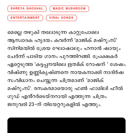
SHREYA GHOSHAL
MAGIC MUSHROOM
ENTERTAINMENT
VIRAL SONGS
മെല്ലെ തഴുകി തലോടുന്ന കാറ്റുപോലെ
ആസ്വാദക ഹൃദയം കവർന്ന് 'മാജിക് മഷ്റൂംസ്'
സിനിമയിൽ ശ്രേയ ഘോഷാലും ഹനാൻ ഷായും
ചേർന്ന് പാടിയ ഗാനം പുറത്തിറങ്ങി. പ്രേക്ഷകർ
ഏറ്റെടുത്ത 'കട്ടപ്പനയിലെ ഋത്വിക് റോഷന് ' ശേഷം
വിഷ്ണു ഉണ്ണികൃഷ്ണനെ നായകനാക്കി നാദിർഷ
സംവിധാനം ചെയ്യുന്ന ചിത്രമാണ് ‘മാജിക്
മഷ്റൂംസ്'. രസകരമായൊരു ഫൺ ഫാമിലി ഫീൽ
ഗുഡ് എൻ്റർടെയ്നറായി എത്തുന്ന ചിത്രം
ജനുവരി 23-ന് തിയേറ്ററുകളിൽ എത്തും.