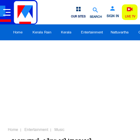
SIGN IN
OUR SITES
SEARCH
LIVE TV
Home
Kerala Rain
Kerala
Entertainment
Nattuvartha
Home
Entertainment
Music