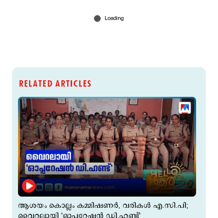
RELATED ARTICLES
ആശയം കൊല്ലം കമ്മിഷണര്‍, വരികള്‍ എ.സി.പി;
വൈറലായി 'ഓപ്പറേഷന്‍ ഡി.ഹണ്ട്'