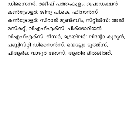
ഡിസൈനർ: രജീഷ് പത്തംകുളം, പ്രൊഡക്ഷൻ
കൺട്രോളർ: ജിനു പി.കെ, ഫിനാൻസ്
കൺട്രോളർ: സിറാജ് മൂൺബീം, സ്റ്റിൽസ്: അജി
മസ്കറ്റ്, വിഎഫ്എക്സ്: പിക്ടോറിയൽ
വിഎഫ്എക്സ്, ടീസർ‍, ട്രെയിലർ: ലിന്‍റോ കുര്യൻ,
പബ്ലിസ്റ്റി ഡിസൈൻസ്: യെല്ലോ ടൂത്ത്സ്,
പിആർഒ: വാഴൂർ ജോസ്, ആതിര ദിൽജിത്ത്.