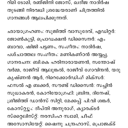
റിമി ടോമി, രഞ്ജിനി ജോസ്, ഖദീജ നാദിര്‍ഷ
തുടങ്ങി നിരവധി ശ്രദ്ധേയരാണ് ചിത്രത്തിൽ
ഗാനങ്ങള്‍ ആലപിക്കുന്നത്.
ഛായാഗ്രഹണം: സുജിത്ത് വാസുദേവ്, എഡിറ്റർ:
ജോൺകുട്ടി, പ്രൊഡക്ഷൻ ഡിസൈനർ: എം
ബാവാ, ഷിജി പട്ടണം, സംഗീതം: നാദിര്‍ഷ,
പശ്ചാത്തല സംഗീതം: മണികണ്ഠൻ അയ്യപ്പ,
ഗാനരചന: ബി.കെ ഹരിനാരായണൻ, സന്തോഷ്
വർമ്മ, രാജീവ് ആലുങ്കൽ, രാജീവ് ഗോവിന്ദൻ, യദു
കൃഷ്ണൻ ആർ, റിറെക്കോ‍ർഡിംഗ് മിക്സർ:
ഫസൽ എ ബക്കർ, സൗണ്ട് ഡിസൈൻ: സച്ചിൻ
സുധാകരൻ, കോറിയോഗ്രഫി: ബ്രിന്ദ, ദിനേഷ്,
ശ്രീജിത്ത് ഡാൻസ് സിറ്റി, മേക്കപ്പ്: പി.വി ശങ്കർ,
കോസ്റ്റ്യൂം: ദീപ്തി അനുരാഗ്, ക്യാരക്ടർ
സ്റ്റൈലിസ്റ്റ്: നരസിംഹ സ്വാമി, ചീഫ്
അസോസിയേറ്റ്: ഷൈനു ചന്ദ്രഹാസ്, പ്രൊജക്ട്