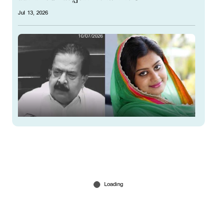
Jul 13, 2026
‘എറണാകുളം പൊലീസ് കമ്മിഷണർ അങ്ങയെ
പറ്റിച്ചതാണ് സാർ’; ആഭ്യന്തര മന്ത്രിയോട്
അന്‍സിബ ഹസന്‍
Jul 11, 2026