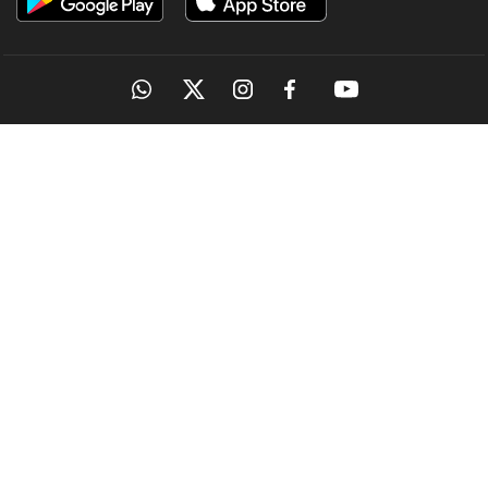
OUR SITES
MANORAMA
ONMANORAMA
THE WEEK
ONLINE