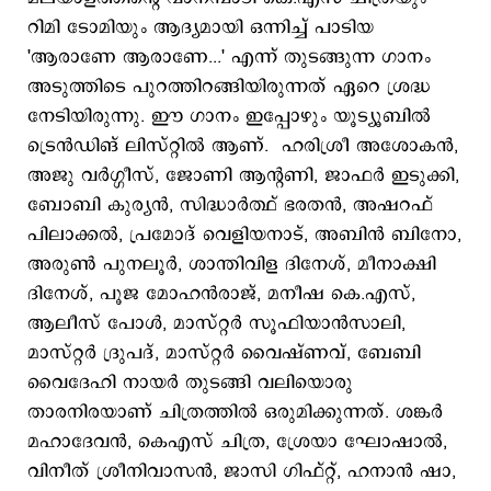
റിമി ടോമിയും ആദ്യമായി ഒന്നിച്ച് പാടിയ
'ആരാണേ ആരാണേ...' എന്ന് തുടങ്ങുന്ന ഗാനം
അടുത്തിടെ പുറത്തിറങ്ങിയിരുന്നത് ഏറെ ശ്രദ്ധ
നേടിയിരുന്നു. ഈ ഗാനം ഇപ്പോഴും യൂട്യൂബിൽ
ട്രെൻഡിങ് ലിസ്റ്റിൽ ആണ്. ഹരിശ്രീ അശോകൻ,
അജു വർഗ്ഗീസ്, ജോണി ആന്‍റണി, ജാഫർ ഇടുക്കി,
ബോബി കുര്യൻ, സിദ്ധാർത്ഥ് ഭരതൻ, അഷറഫ്
പിലാക്കൽ, പ്രമോദ് വെളിയനാട്, അബിൻ ബിനോ,
അരുൺ പുനലൂർ, ശാന്തിവിള ദിനേശ്, മീനാക്ഷി
ദിനേശ്, പൂജ മോഹൻരാജ്, മനീഷ കെ.എസ്,
ആലീസ് പോൾ, മാസ്റ്റർ സൂഫിയാൻസാലി,
മാസ്റ്റർ ദ്രുപദ്, മാസ്റ്റർ വൈഷ്ണവ്, ബേബി
വൈദേഹി നായർ തുടങ്ങി വലിയൊരു
താരനിരയാണ് ചിത്രത്തിൽ ഒരുമിക്കുന്നത്. ശങ്കർ
മഹാദേവൻ, കെഎസ് ചിത്ര, ശ്രേയാ ഘോഷാൽ,
വിനീത് ശ്രീനിവാസൻ, ജാസി ഗിഫ്റ്റ്, ഹനാൻ ഷാ,