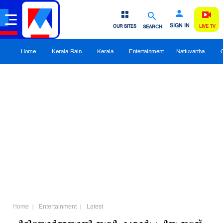
SIGN IN
OUR SITES
SEARCH
LIVE TV
Home
Kerala Rain
Kerala
Entertainment
Nattuvartha
Home
Entertainment
Latest