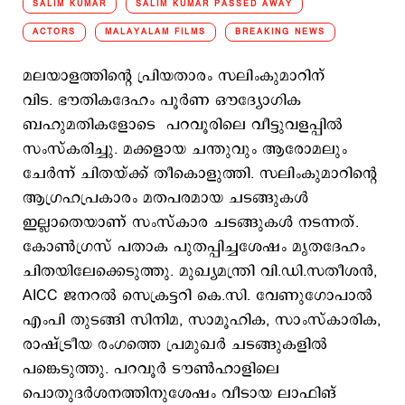
SALIM KUMAR
SALIM KUMAR PASSED AWAY
ACTORS
MALAYALAM FILMS
BREAKING NEWS
മലയാളത്തിന്റെ പ്രിയതാരം സലിംകുമാറിന്
വിട. ഭൗതികദേഹം പൂര്‍ണ ഔദ്യോഗിക
ബഹുമതികളോടെ പറവൂരിലെ വീട്ടുവളപ്പില്‍
സംസ്കരിച്ചു. മക്കളായ ചന്തുവും ആരോമലും
ചേര്‍ന്ന് ചിതയ്ക്ക് തീകൊളുത്തി. സലിംകുമാറിന്‍റെ
ആഗ്രഹപ്രകാരം മതപരമായ ചടങ്ങുകള്‍
ഇല്ലാതെയാണ് സംസ്കാര ചടങ്ങുകള്‍ നടന്നത്.
കോണ്‍ഗ്രസ് പതാക പുതപ്പിച്ചശേഷം മൃതദേഹം
ചിതയിലേക്കെടുത്തു. മുഖ്യമന്ത്രി വി.ഡി.സതീശന്‍,
AICC ജനറല്‍ സെക്രട്ടറി കെ.സി. വേണുഗോപാല്‍
എംപി തുടങ്ങി സിനിമ, സാമൂഹിക, സാംസ്കാരിക,
രാഷ്ട്രീയ രംഗത്തെ പ്രമുഖര്‍ ചടങ്ങുകളില്‍
പങ്കെടുത്തു. പറവൂര്‍ ടൗണ്‍ഹാളിലെ
പൊതുദര്‍ശനത്തിനുശേഷം വീടായ ലാഫിങ്