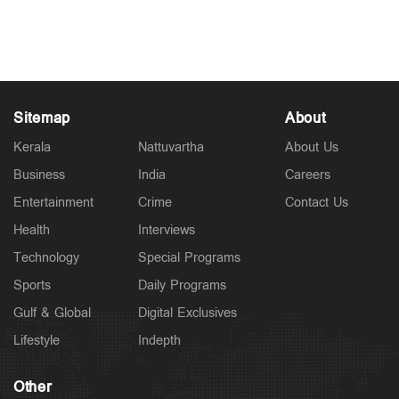
Jul 12, 2026
Sitemap
About
Kerala
Nattuvartha
About Us
Business
India
Careers
Entertainment
Crime
Contact Us
Health
Interviews
Technology
Special Programs
Sports
Daily Programs
Gulf & Global
Digital Exclusives
Lifestyle
Indepth
Other