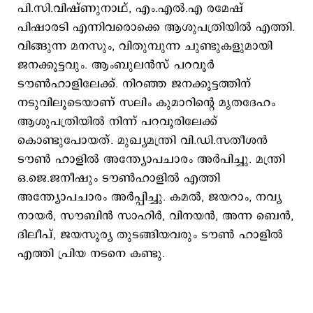
പി.സി.വിഷ്ണുനാഥ്, എം.എൽ.എ രമേഷ്
പിഷാരടി എന്നിവരൊക്കെ ആശുപത്രിയിൽ എത്തി.
വിങ്ങുന്ന മനസും, വിതുമ്പുന്ന ചുണ്ടുകളുമായി
ജനക്കൂട്ടവും. ആംബുലൻസ് പറവൂർ
ടൗൺഹാളിലേക്ക്. നിറഞ്ഞ ജനക്കൂട്ടത്തിന്
നടുവിലൂടെയാണ് സലിം കുമാറിന്റെ മൃതദേഹം
ആശുപത്രിയിൽ നിന്ന് പറവൂരിലേക്ക്
കൊണ്ടുപോയത്. മുഖ്യമന്ത്രി വി.ഡി.സതീശൻ
ടൗൺ ഹാളിൽ അന്ത്യോപചാരം അർപിച്ചു. മന്ത്രി
ഒ.ജെ.ജനീഷും ടൗൺഹാളിൽ എത്തി
അന്ത്യോപചാരം അർപ്പിച്ചു. കമൽ, ജയറാം, നവ്യ
നായർ, സൗബിൻ സാഹിർ, വിനയൻ, അന്ന ബെൻ,
ദിലീപ്, ജയസൂര്യ തുടങ്ങിയവരും ടൗൺ ഹാളിൽ
എത്തി പ്രിയ നടനെ കണ്ടു.