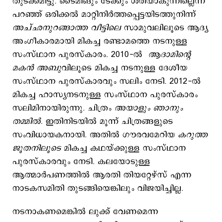
തുടക്കമിട്ടു. ടൈമിങും ടേക്കും ശരിയാകുന്നില്ലെന്ന്
പറഞ്ഞ് ഒരിക്കൽ മാറ്റിനിർത്തപ്പെട്ടയിടത്തുനിന്ന്
അച്ഛനുറങ്ങാത്ത വീട്ടിലെ
സാമുവലിലൂടെ ആദ്യ
അംഗീകാരമായി മികച്ച രണ്ടാമത്തെ നടനുള്ള
സംസ്ഥാന പുരസ്കാരം. 2010-ൽ
ആദാമിന്റെ
മകൻ അബു
വിലൂടെ മികച്ച നടനുള്ള ദേശീയ
സംസ്ഥാന പുരസ്കാരവും സലിം നേടി. 2012-ൽ
മികച്ച ഹാസ്യനടനുള്ള സംസ്ഥാന പുരസ്‌കാരം
സലിമിനായിരുന്നു. ചിത്രം
അയാളും ഞാനും
തമ്മിൽ
. ഇതിനിടയിൽ മൂന്ന് ചിത്രങ്ങളുടെ
സംവിധായകനായി. അതിൽ ഗൗരവമേറിയ
കറുത്ത
ജൂതനിലൂടെ
മികച്ച കഥയ്ക്കുള്ള സംസ്ഥാന
പുരസ്കാരവും നേടി. കലയോടുള്ള
ആത്മാർപണത്തിൽ ആരതി തിയറ്റേഴ്സ് എന്ന
നാടകസമിതി തുടങ്ങിയെങ്കിലും വിജയിച്ചില്ല.
നടനാകണമെങ്കിൽ ലുക്ക് വേണമെന്ന