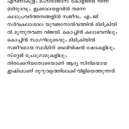
എറണാകുളം മഹാരാജാസ് കോളജിൽ നിന്ന്
ബിരുദവും. ഇക്കാലയളവിൽ തന്നെ
കലാപ്രവർത്തനങ്ങളിൽ സജീവം. എം.ജി
സർവകലാശാല യുവജനോൽവത്തിൽ മി​​മിക്രി​​യി​​
ൽ മൂന്നുതവണ വിജയി. കൊച്ചിൻ കലാഭവനിലും
കൊച്ചിൻ സാഗറിലൂടെയും മിമിക്രിയിൽ
സജീവമായ സലിമിന് ടെലിവിഷൻ ഷോകളിലും
സ്റ്റേജ് പ്രോഗ്രാമുകളിലും
തിരക്കേറിയതോടെയാണ് ആദ്യ സിനിമയായ
ഇഷ്ടമാണ് നൂറുവട്ടത്തിലേക്ക്
വിളിയെത്തുന്നത്.