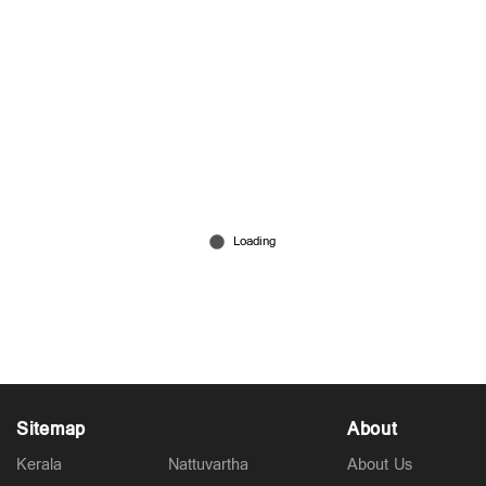
കസേരയോ, മേശയോ; ഏത് വേണം: സ്നേഹ
റെഡി
Jul 10, 2026
Sitemap
About
Kerala
Nattuvartha
About Us