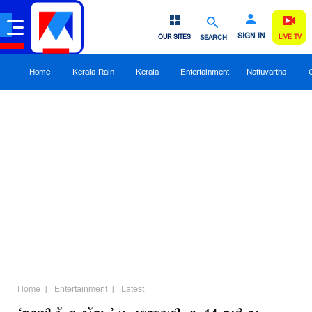
SIGN IN
OUR SITES
SEARCH
LIVE TV
Home
Kerala Rain
Kerala
Entertainment
Nattuvartha
Home
Entertainment
Latest