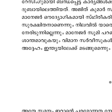
റേസിംഗുമായി ബന്ധപ്പെട്ട കാര്യങ്ങ
ദുബായിലെത്തിയത്. അജിത് കുമാർ സുര
മാനേജർ ഔദ്യോഗികമായി സ്ഥിരീകരിച്ചിട
സുരക്ഷിതനാണെന്നും നിലവിൽ യാ
നേരിടുന്നില്ലെന്നും മാനേജർ സൂമി 
ശാന്തമാവുകയും വിമാന സർവീസുകൾ 
അദ്ദേഹം ഇന്ത്യയിലേക്ക് മടങ്ങുമെന്ന
അതേ സമയം ഇറാന്‍റെ പരമോന്നത ന