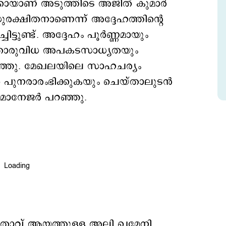
ൾക്കായാണ് അടുത്തിടെ അജിത് കുമാർ
ക്ഷിതനാണെന്ന് അദ്ദേഹത്തിന്‍റെ
്ടുണ്ട്. അദ്ദേഹം പൂർണ്ണമായും
തൊരുവിധ അപകടസാധ്യതയും
പറഞ്ഞു. മേഖലയിലെ സാഹചര്യം
പുനരാരംഭിക്കുകയും ചെയ്താലുടൻ
ും മാനേജർ പറഞ്ഞു.
േതാവ് ആയത്തുള്ള അലി ഖമേനി