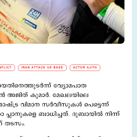
NFLICT
IRAN ATTACK US BASE
ACTOR AJITH
തിനെത്തുടർന്ന് വ്യോമപാത
ടൻ അജിത് കുമാർ. മേഖലയിലെ
ഷ്ട്ര വിമാന സർവീസുകൾ പെട്ടെന്ന്
രാ പ്ലാനുകളെ ബാധിച്ചത്. ദുബായിൽ നിന്ന്
ണ് തടസം.