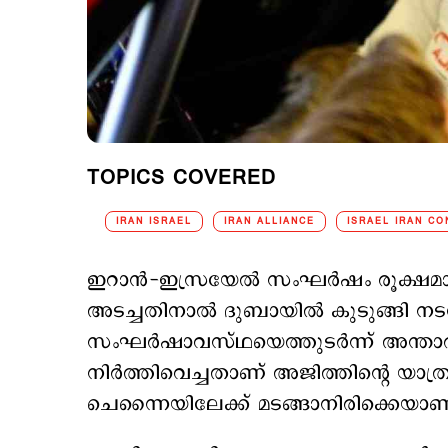
TOPICS COVERED
IRAN ISRAEL
IRAN ALLIANCE
ISRAEL IRAN CO
ഇറാൻ-ഇസ്രയേൽ സംഘർഷം രൂക്ഷമായ
അടച്ചതിനാൽ ദുബായിൽ കുടുങ്ങി ന
സംഘർഷാവസ്ഥയെത്തുടർന്ന് അന്താരാ
നിർത്തിവെച്ചതാണ് അജിത്തിന്‍റെ യാത്
ചെന്നൈയിലേക്ക് മടങ്ങാനിരിക്കെയാ