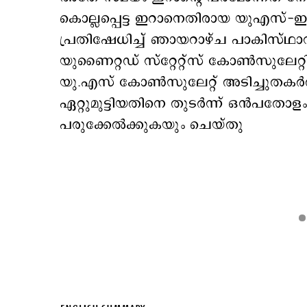
കൊല്ലപ്പെട്ട ഇറാനെതിരായ യുഎസ്
പ്രതിഷേധിച്ച് ഞായറാഴ്ച പാകിസ്ഥ
യുണൈറ്റഡ് സ്റ്റേറ്റ്സ് കോൺസുലേറ്റ
യു.എസ് കോൺസുലേറ്റ് അടിച്ചുതകർത്
ഏറ്റുമുട്ടിയതിനെ തുടർന്ന് ഒന്‍പതോള
പരുക്കേൽക്കുകയും ചെയ്തു