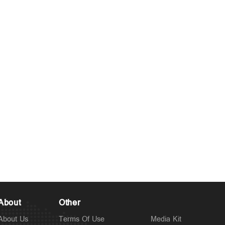
About
Other
About Us
Terms Of Use
Media Kit