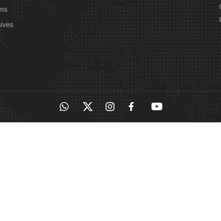
ams
sives