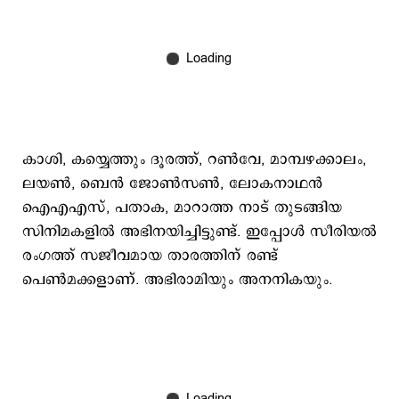
കാശി, കയ്യെത്തും ദൂരത്ത്, റൺവേ, മാമ്പഴക്കാലം,
ലയൺ, ബെൻ ജോൺസൺ, ലോകനാഥൻ
ഐഎഎസ്, പതാക, മാറാത്ത നാട് തുടങ്ങിയ
സിനിമകളിൽ അഭിനയിച്ചിട്ടുണ്ട്. ഇപ്പോൾ സീരിയൽ
രംഗത്ത് സജീവമായ താരത്തിന് രണ്ട്
പെണ്‍മക്കളാണ്. അഭിരാമിയും അനനികയും.