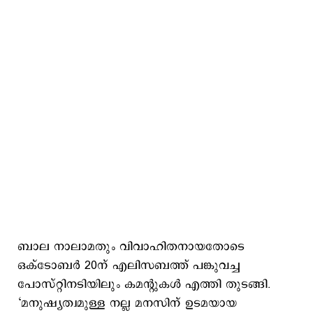
ബാല നാലാമതും വിവാഹിതനായതോടെ
ഒക്ടോബര്‍ 20ന് എലിസബത്ത് പങ്കുവച്ച
പോസ്റ്റിനടിയിലും കമന്‍റുകള്‍ എത്തി തുടങ്ങി.
‘മനുഷ്യത്വമുള്ള നല്ല മനസിന്‌ ഉടമയായ