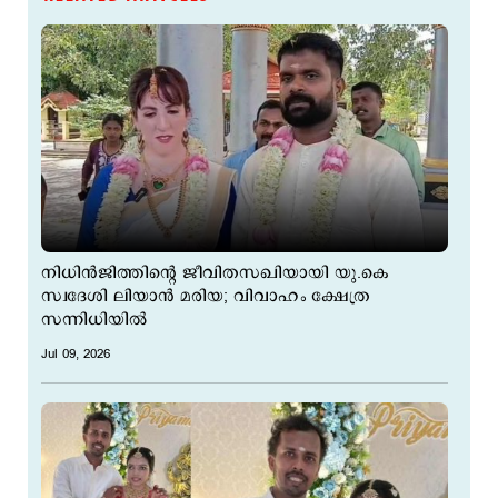
നിധിൻജിത്തിന്‍റെ ജീവിതസഖിയായി യു.കെ
സ്വദേശി ലിയാൻ മരിയ; വിവാഹം ക്ഷേത്ര
സന്നിധിയിൽ
Jul 09, 2026