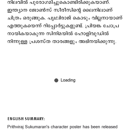
നിലവിൽ പുരോ​ഗമിച്ചുകൊണ്ടിരിക്കുകയാണ്.
ഇന്ത്യാന ജോൺസ് സീരീസിന്റെ ലൈനിലാണ്
ചിത്രം ഒരുങ്ങുക. പൃഥ്വിരാജ് കൊടും വില്ലനായാണ്
എത്തുകയെന്ന് റിപ്പോര്‍ട്ടുകളുണ്ട്. പ്രിയങ്ക ചോപ്ര
നായികയാകുന്ന സിനിമയില്‍ ഹോളിവുഡില്‍
നിന്നുള്ള പ്രശസ്ത താരങ്ങളും അഭിനയിക്കുന്നു.
ENGLISH SUMMARY:
Prithviraj Sukumaran's character poster has been released