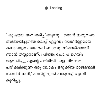
‘‘കുംഭയെ അവതരിപ്പിക്കുന്നു... ഞാൻ ഇതുവരെ
അഭിനയിച്ചതിൽ വെച്ച് ഏറ്റവും സങ്കീർണ്ണമായ
കഥാപാത്രം. മഹേഷ് ബാബു, നിങ്ങൾക്കായി
ഞാൻ തയ്യാറാണ്. പ്രിയങ്ക ചോപ്ര ഗെയിം
ആരംഭിച്ചു, എന്റെ പരിമിതികളെ നിരന്തരം
പരീക്ഷിക്കുന്ന ഒരു ലോകം ഒരുക്കിയ രാജമൗലി
സാറിന് നന്ദി,' ഫസ്റ്റ്ലുക്ക് പങ്കുവച്ച് പൃഥ്വി
കുറിച്ചു.