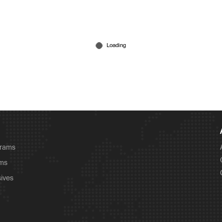
grams
ams
sives