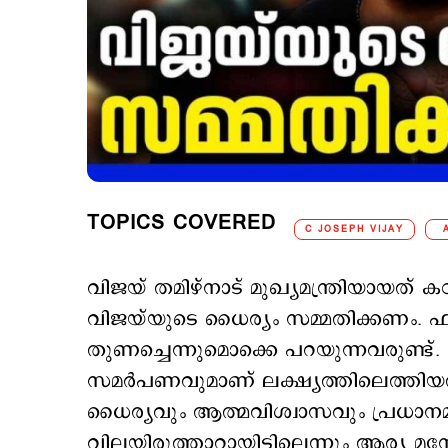
TOPICS COVERED
C JOSEPH VIJAY
വിജയ് തമിഴ്നാട് മുഖ്യമന്ത്രിയായത് ക
വിജയ്‍യുടെ ധൈര്യം സമ്മതിക്കണം. ഫാന
തുണച്ചെന്നുമൊക്കെ പറയുന്നവരുണ്ട്
സമര്‍പണവുമാണ് ലക്ഷ്യത്തിലെത്തിയത്
ധൈര്യവും ആത്മവിശ്വാസവും പ്രധാനമ
വിലയിരുത്താറായിട്ടില്ലെന്നും ആര്യ