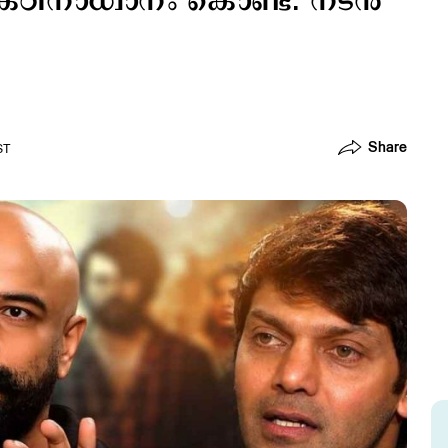
 കഠിനാധ്വാനം കൊണ്ട്: നടന്‍
Share
ST