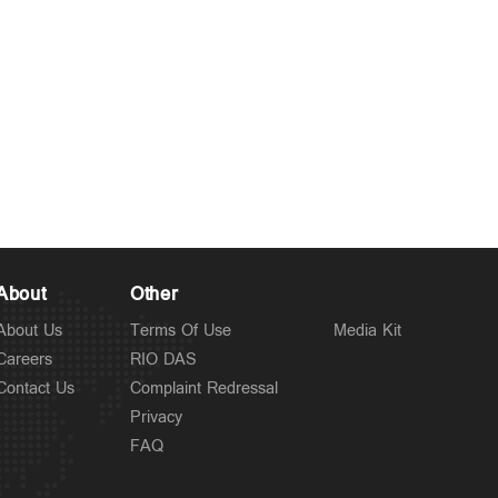
About
Other
About Us
Terms Of Use
Media Kit
Careers
RIO DAS
Contact Us
Complaint Redressal
Privacy
FAQ