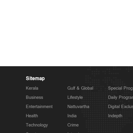
Sitemap
Kerala
Gulf & Global
Special Pro
Business
Lifestyle
Daily Progr
Entertainment
Nattuvartha
Digital Exclu
Health
India
Indepth
Technology
Crime