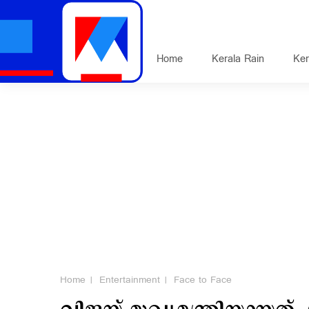
Home
Kerala Rain
Ker
Home
Entertainment
Face to Face